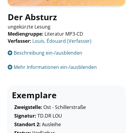
Der Absturz
ungekürzte Lesung
Mediengruppe:
Literatur MP3-CD
Verfasser:
Suche nach diesem Verfasser
Louis, Édouard (Verfasser)
Beschreibung ein-/ausblenden
Mehr Informationen ein-/ausblenden
Exemplare
Zweigstelle:
Ost - Schillerstraße
Signatur:
TD.DR LOU
Standort 2:
Ausleihe
Status:
Verfügbar