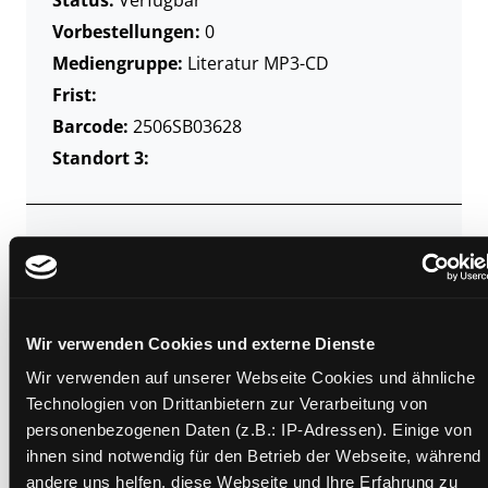
Vorbestellungen:
0
Mediengruppe:
Literatur MP3-CD
Frist:
Barcode:
2506SB03628
Standort 3:
Zweigstelle:
Süd - Lauzilgasse
Signatur:
TD.DR LOU
Standort 2:
Ausleihe
Wir verwenden Cookies und externe Dienste
Status:
Verfügbar
Wir verwenden auf unserer Webseite Cookies und ähnliche
Vorbestellungen:
0
Technologien von Drittanbietern zur Verarbeitung von
Mediengruppe:
Literatur MP3-CD
personenbezogenen Daten (z.B.: IP-Adressen). Einige von
Frist:
ihnen sind notwendig für den Betrieb der Webseite, während
Barcode:
2507SB03779
andere uns helfen, diese Webseite und Ihre Erfahrung zu