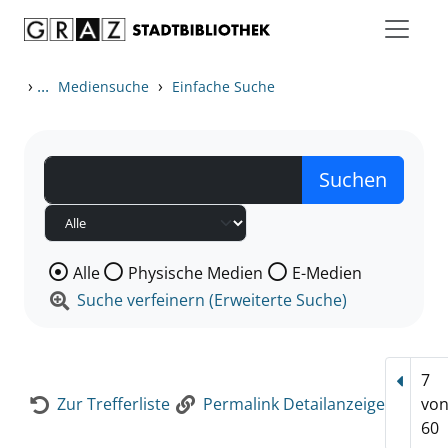
Zum Inhalt springen
Zur Detailanzeige springen
›
...
›
Mediensuche
Einfache Suche
Wählen Sie die Medienart nach der Sie suchen wollen
Alle
Physische Medien
E-Medien
Suche verfeinern (Erweiterte Suche)
7
Vorhe
Zur Trefferliste
Permalink Detailanzeige
vo
60