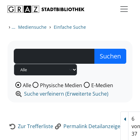
Zum Inhalt springen
Zur Detailanzeige springen
›
...
›
Mediensuche
Einfache Suche
Wählen Sie die Medienart nach der Sie suchen wollen
Alle
Physische Medien
E-Medien
Suche verfeinern (Erweiterte Suche)
6
Vorhe
Zur Trefferliste
Permalink Detailanzeige
vo
37