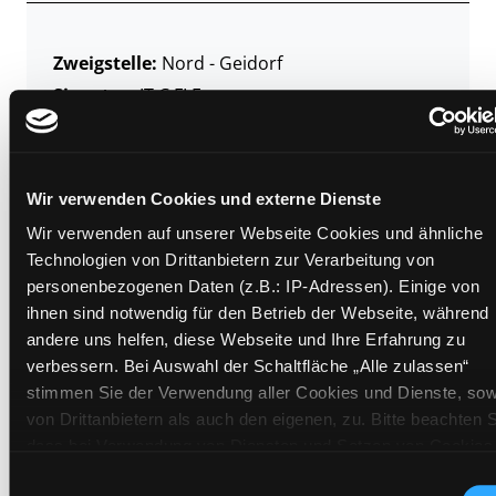
Zweigstelle:
Nord - Geidorf
Signatur:
JT.C FLE
Standort 2:
Ausleihe
Status:
Verfügbar
Vorbestellungen:
0
Wir verwenden Cookies und externe Dienste
Mediengruppe:
Kinderbuch
Wir verwenden auf unserer Webseite Cookies und ähnliche
Frist:
Technologien von Drittanbietern zur Verarbeitung von
Barcode:
2008SB03731
personenbezogenen Daten (z.B.: IP-Adressen). Einige von
ihnen sind notwendig für den Betrieb der Webseite, während
Standort 3:
andere uns helfen, diese Webseite und Ihre Erfahrung zu
verbessern. Bei Auswahl der Schaltfläche „Alle zulassen“
stimmen Sie der Verwendung aller Cookies und Dienste, sow
von Drittanbietern als auch den eigenen, zu. Bitte beachten S
Zweigstelle:
Ost - Schillerstraße
dass bei Verwendung von Diensten und Setzen von Cookies
Signatur:
JT.C FLE
von Drittanbietern, eine Verarbeitung in unsicheren Drittlände
Einwilligungsauswahl
Standort 2:
Ausleihe