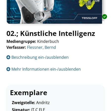
02.; Künstliche Intelligenz
Mediengruppe:
Kinderbuch
Verfasser:
Suche nach diesem Verfasser
Flessner, Bernd
Beschreibung ein-/ausblenden
Mehr Informationen ein-/ausblenden
Exemplare
Zweigstelle:
Andritz
Signatur:
JT.C FLE