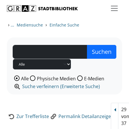
Zum Inhalt springen
Zur Detailanzeige springen
›
...
›
Mediensuche
Einfache Suche
Wählen Sie die Medienart nach der Sie suchen wollen
Alle
Physische Medien
E-Medien
Suche verfeinern (Erweiterte Suche)
29
Vorhe
Zur Trefferliste
Permalink Detailanzeige
vo
37