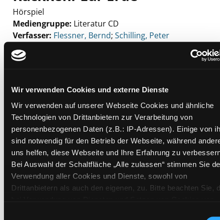
Hörspiel
Mediengruppe:
Literatur CD
Verfasser:
Suche nach diesem Verfasser
Flessner, Bernd
;
Schilling, Peter
Beschreibung ein-/ausblenden
Mehr Informationen ein-/ausblenden
Wir verwenden Cookies und externe Dienste
Wir verwenden auf unserer Webseite Cookies und ähnliche
Technologien von Drittanbietern zur Verarbeitung von
Exemplare
personenbezogenen Daten (z.B.: IP-Adressen). Einige von i
sind notwendig für den Betrieb der Webseite, während ander
Zweigstelle:
Zanklhof
uns helfen, diese Webseite und Ihre Erfahrung zu verbessern
Signatur:
TD.JE.U FLE
Bei Auswahl der Schaltfläche „Alle zulassen“ stimmen Sie de
Standort 2:
Ausleihe
Verwendung aller Cookies und Dienste, sowohl von
Status:
Verfügbar
Drittanbietern als auch den eigenen, zu. Bitte beachten Sie, 
bei Verwendung von Diensten und Setzen von Cookies von
Vorbestellungen:
0
Drittanbietern, eine Verarbeitung in unsicheren Drittländern
Einwilligungsauswahl
Mediengruppe:
Literatur CD