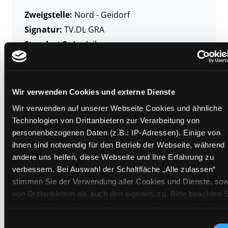
Zweigstelle:
Nord - Geidorf
Signatur:
TV.DL GRA
Standort 2:
Ausleihe
Status:
Verfügbar
Vorbestellungen:
0
Mediengruppe:
DVD
Wir verwenden Cookies und externe Dienste
Frist:
Wir verwenden auf unserer Webseite Cookies und ähnliche
Barcode:
1908SB00596
Technologien von Drittanbietern zur Verarbeitung von
Standort 3:
personenbezogenen Daten (z.B.: IP-Adressen). Einige von
ihnen sind notwendig für den Betrieb der Webseite, während
andere uns helfen, diese Webseite und Ihre Erfahrung zu
verbessern. Bei Auswahl der Schaltfläche „Alle zulassen“
Zweigstelle:
Ost - Schillerstraße
stimmen Sie der Verwendung aller Cookies und Dienste, sow
von Drittanbietern als auch den eigenen, zu. Bitte beachten S
Signatur:
TV.DL GRA
dass bei Verwendung von Diensten und Setzen von Cookies
Standort 2:
Ausleihe
von Drittanbietern, eine Verarbeitung in unsicheren Drittlände
Einwilligungsauswahl
Status:
Verfügbar