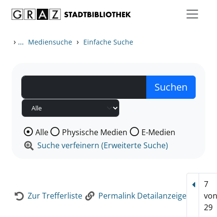
Zum Inhalt springen
Zur Detailanzeige springen
›
...
›
Mediensuche
Einfache Suche
Wählen Sie die Medienart nach der Sie suchen wollen
Alle
Physische Medien
E-Medien
Suche verfeinern (Erweiterte Suche)
7
Vorhe
Zur Trefferliste
Permalink Detailanzeige
vo
29