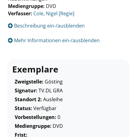
Mediengruppe:
DVD
Verfasser:
Suche nach diesem Verfasser
Cole, Nigel [Regie]
Beschreibung ein-/ausblenden
Mehr Informationen ein-/ausblenden
Exemplare
Zweigstelle:
Gösting
Signatur:
TV.DL GRA
Standort 2:
Ausleihe
Status:
Verfügbar
Vorbestellungen:
0
Mediengruppe:
DVD
Frist: