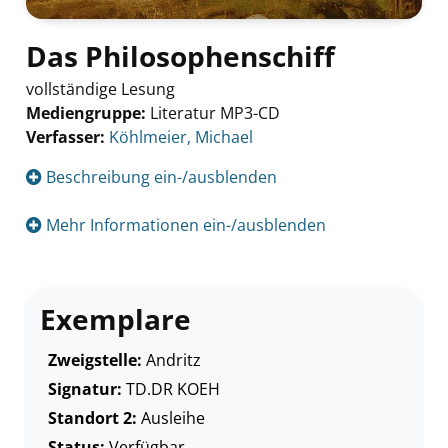
Das Philosophenschiff
vollständige Lesung
Mediengruppe:
Literatur MP3-CD
Verfasser:
Suche nach diesem Verfasser
Köhlmeier, Michael
Beschreibung ein-/ausblenden
Mehr Informationen ein-/ausblenden
Exemplare
Zweigstelle:
Andritz
Signatur:
TD.DR KOEH
Standort 2:
Ausleihe
Status:
Verfügbar