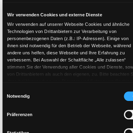
Standort 3:
Wir verwenden Cookies und externe Dienste
Wir verwenden auf unserer Webseite Cookies und ähnliche
Technologien von Drittanbietern zur Verarbeitung von
Zweigstelle:
Ost - Schillerstraße
personenbezogenen Daten (z.B.: IP-Adressen). Einige von
Signatur:
TD.DR KOEH
ihnen sind notwendig für den Betrieb der Webseite, während
andere uns helfen, diese Webseite und Ihre Erfahrung zu
Standort 2:
Ausleihe
verbessern. Bei Auswahl der Schaltfläche „Alle zulassen“
Status:
Verfügbar
stimmen Sie der Verwendung aller Cookies und Dienste, sow
Vorbestellungen:
0
von Drittanbietern als auch den eigenen, zu. Bitte beachten S
Mediengruppe:
Literatur MP3-CD
dass bei Verwendung von Diensten und Setzen von Cookies
Frist:
von Drittanbietern, eine Verarbeitung in unsicheren Drittlände
Einwilligungsauswahl
(Länder außerhalb des EWR ohne adäquates
Barcode:
2406SB00245
Notwendig
Datenschutzniveau) stattfinden kann. In diesem Zusammen
Standort 3:
können aktuell Risiken für Betroffene nicht vollständig
Präferenzen
ausgeschlossen werden. Eine Verarbeitung durch solche
Cookies oder Dienste erfolgt nur, wenn Sie die jeweilige
Einwilligung erteilen („Auswahl erlauben“) oder auf die
Statistiken