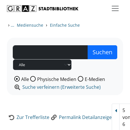
Zum Inhalt springen
Zur Detailanzeige springen
›
...
›
Mediensuche
Einfache Suche
Wählen Sie die Medienart nach der Sie suchen wollen
Alle
Physische Medien
E-Medien
Suche verfeinern (Erweiterte Suche)
5
Vorhe
Zur Trefferliste
Permalink Detailanzeige
vo
6