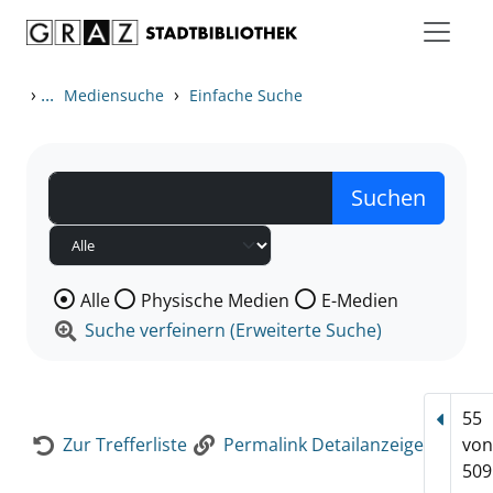
Zum Inhalt springen
Zur Detailanzeige springen
›
...
›
Mediensuche
Einfache Suche
Wählen Sie die Medienart nach der Sie suchen wollen
Alle
Physische Medien
E-Medien
Suche verfeinern (Erweiterte Suche)
55
Vorhe
Zur Trefferliste
Permalink Detailanzeige
vo
509