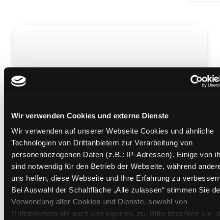
Zilly macht Ferien
Mediengruppe:
Kinderbuch
Übergeordnetes Werk:
Ferienzeit
Wir verwenden Cookies und externe Dienste
Beschreibung ein-/ausblenden
Wir verwenden auf unserer Webseite Cookies und ähnliche
Technologien von Drittanbietern zur Verarbeitung von
Mehr Informationen ein-/ausblenden
personenbezogenen Daten (z.B.: IP-Adressen). Einige von i
sind notwendig für den Betrieb der Webseite, während ander
uns helfen, diese Webseite und Ihre Erfahrung zu verbessern
Medium auf die Postliste setzen
Bei Auswahl der Schaltfläche „Alle zulassen“ stimmen Sie de
Verwendung aller Cookies und Dienste, sowohl von
Drittanbietern als auch den eigenen, zu. Bitte beachten Sie, 