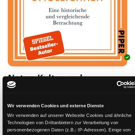
Natur, Kultur und
Ungleichheit
eine historische und vergleichende Betrachtung
Wir verwenden Cookies und externe Dienste
Mediengruppe:
Sachbuch
Verfasser:
Suche nach diesem Verfasser
Piketty, Thomas (Verfasser)
Wir verwenden auf unserer Webseite Cookies und ähnliche
Technologien von Drittanbietern zur Verarbeitung von
Beschreibung ein-/ausblenden
personenbezogenen Daten (z.B.: IP-Adressen). Einige von