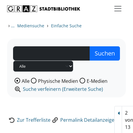
Zum Inhalt springen
Zur Detailanzeige springen
›
...
›
Mediensuche
Einfache Suche
Wählen Sie die Medienart nach der Sie suchen wollen
Alle
Physische Medien
E-Medien
Suche verfeinern (Erweiterte Suche)
2
Vorhe
Zur Trefferliste
Permalink Detailanzeige
vo
13