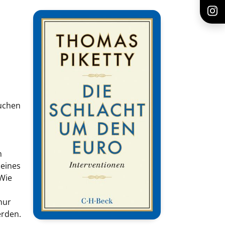
suchen
n
 eines
 Wie
nur
erden.