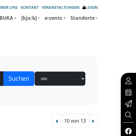
ÜBER UNS
KONTAKT
VERANSTALTUNGEN
LOGIN
BUKA
[kju:b]
e:vents
Standorte
10 von 13
Vorheriger Treffer
Nächster Treffer