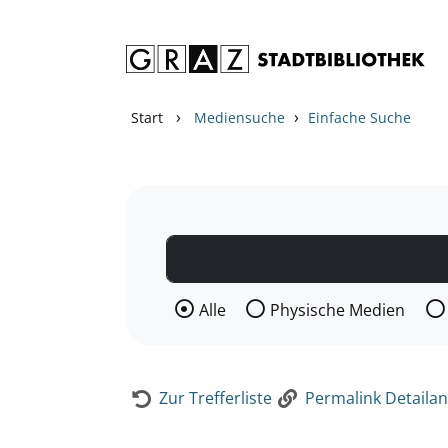
Zum Inhalt springen
Zur Detailanzeige springen
›
›
Start
Mediensuche
Einfache Suche
Wählen Sie die Medienart nach der Si
Alle
Physische Medien
Zur Trefferliste
Permalink Detailan