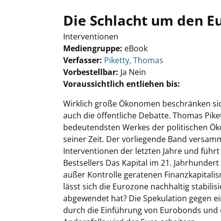
Die Schlacht um den E
Interventionen
Mediengruppe:
eBook
Verfasser:
Suche nach diesem Verfasser
Piketty, Thomas
Vorbestellbar:
Ja
Nein
Voraussichtlich entliehen bis:
Wirklich große Ökonomen beschränken sic
auch die öffentliche Debatte. Thomas Piket
bedeutendsten Werkes der politischen Ökon
seiner Zeit. Der vorliegende Band versamm
Interventionen der letzten Jahre und führ
Bestsellers Das Kapital im 21. Jahrhunder
außer Kontrolle geratenen Finanzkapitalis
lässt sich die Eurozone nachhaltig stabil
abgewendet hat? Die Spekulation gegen ein
durch die Einführung von Eurobonds und e