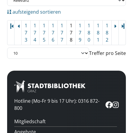
aufsteigend sortieren
1
1
1
1
1
1
1
1
1
1
Let
7
7
7
7
7
7
7
8
8
8
3
4
5
6
7
8
9
0
1
2
Treffer pro Seite
Hotline (Mo-Fr 9 bis 17 Uhr): 0316 872-
800
Mitgliedschaft
Angebote