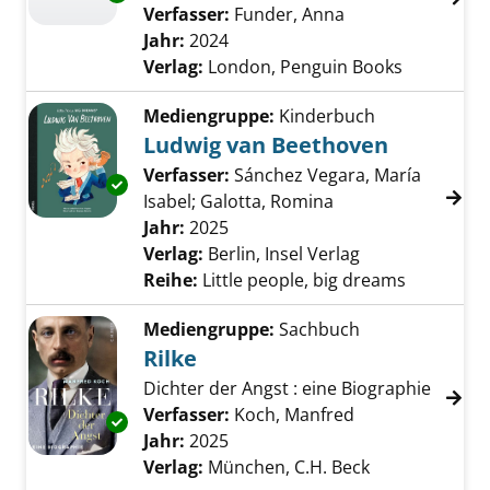
Verfasser:
Funder, Anna
Suche nach diese
Jahr:
2024
Verlag:
London, Penguin Books
Mediengruppe:
Kinderbuch
Ludwig van Beethoven
Verfasser:
Sánchez Vegara, María
Exemplar-Details von Ludwig van Beethoven 
Isabel
;
Galotta, Romina
Suche nach diesem
Jahr:
2025
Verlag:
Berlin, Insel Verlag
Reihe:
Little people, big dreams
Mediengruppe:
Sachbuch
Rilke
Dichter der Angst : eine Biographie
Verfasser:
Koch, Manfred
Suche nach dies
Exemplar-Details von Rilke anzeigen
Jahr:
2025
Verlag:
München, C.H. Beck