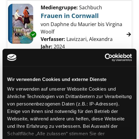
Mediengruppe:
Sachbuch
Frauen in Cornwall
von Daphne du Maurier bis Virgina
Woolf
Exemplar-Details von Frauen in Cornwall anz
Verfasser:
Lavizzari, Alexandra
Suche nach
Jahr:
2024
Verlag:
Berlin, ebersbach & simon
Reihe:
Blue notes; 112
Mediengruppe:
Sachbuch
Wir verwenden Cookies und externe Dienste
Harry Styles
Wir verwenden auf unserer Webseite Cookies und
Leben und Musik ; Biografie
Exemplar-Details von Harry Styles anzeigen
ähnliche Technologien von Drittanbietern zur Verarbeitung
Verfasser:
Croft, Malcolm
Suche nach dies
von personenbezogenen Daten (z.B.: IP-Adressen).
Jahr:
2022
Einige von ihnen sind notwendig für den Betrieb der
Verlag:
Königswinter, Heel
Webseite, während andere uns helfen, diese Webseite
und Ihre Erfahrung zu verbessern. Bei Auswahl der
Mediengruppe:
Kinderbuch
Schaltfläche „Alle zulassen“ stimmen Sie der
Freddie Mercury