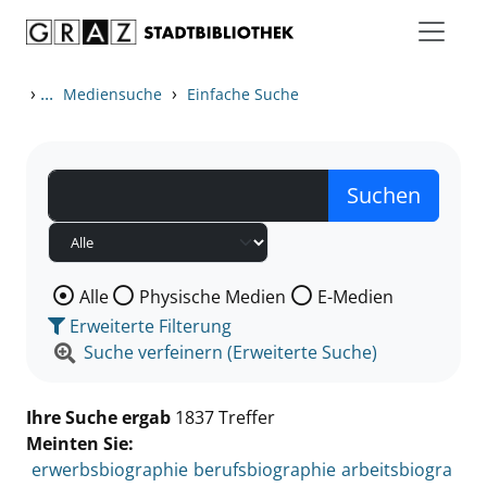
Zum Inhalt springen
Zu den Suchfiltern springen
Zur Trefferliste springen
›
...
›
Mediensuche
Einfache Suche
Wählen Sie die Medienart nach der Sie suchen wollen
Alle
Physische Medien
E-Medien
Erweiterte Filterung
Suche verfeinern (Erweiterte Suche)
Ihre Suche ergab
1837 Treffer
Meinten Sie:
erwerbsbiographie
berufsbiographie
arbeitsbiogra