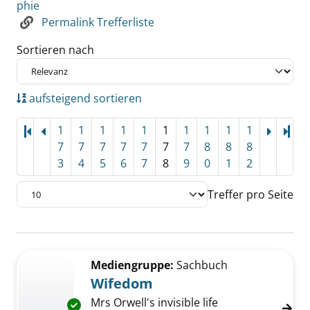
phie
Permalink Trefferliste
Sortieren nach
aufsteigend sortieren
1
1
1
1
1
1
1
1
1
1
Let
7
7
7
7
7
7
7
8
8
8
3
4
5
6
7
8
9
0
1
2
Treffer pro Seite
Suchergebnis
Zu den Suchfiltern springen
Mediengruppe:
Sachbuch
Wifedom
Mrs Orwell's invisible life
Exemplar-Details von Wifedom anzeigen