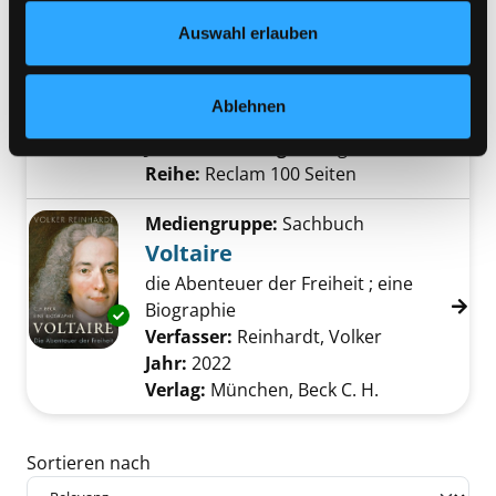
Datenschutzerklärung
und in unserem
Impressum
.
Mediengruppe:
Sachbuch
Auswahl erlauben
Johnny Cash
100 Seiten
Ablehnen
Verfasser:
Hanowell, Holger
Suche nach d
Exemplar-Details von Johnny Cash anzeigen
Jahr:
2022
Verlag:
Stuttgart, Reclam
Reihe:
Reclam 100 Seiten
Mediengruppe:
Sachbuch
Voltaire
die Abenteuer der Freiheit ; eine
Biographie
Exemplar-Details von Voltaire anzeigen
Verfasser:
Reinhardt, Volker
Suche nach d
Jahr:
2022
Verlag:
München, Beck C. H.
Zu den Suchfiltern springen
Sortieren nach