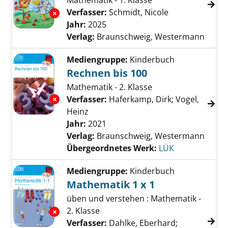
Mathematik - 1. Klasse
Verfasser:
Schmidt, Nicole
Suche nach die
Exemplar-Details von Denken und Rechnen a
Jahr:
2025
Verlag:
Braunschweig, Westermann
Mediengruppe:
Kinderbuch
Rechnen bis 100
Mathematik - 2. Klasse
Exemplar-Details von Rechnen bis 100 anzei
Verfasser:
Haferkamp, Dirk
;
Vogel,
Heinz
Suche nach diesem Verfasser
Jahr:
2021
Verlag:
Braunschweig, Westermann
Übergeordnetes Werk:
LÜK
Mediengruppe:
Kinderbuch
Mathematik 1 x 1
üben und verstehen : Mathematik -
2. Klasse
Exemplar-Details von Mathematik 1 x 1 anzei
Verfasser:
Dahlke, Eberhard
;