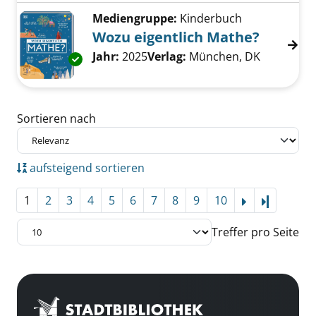
Mediengruppe:
Kinderbuch
Wozu eigentlich Mathe?
Suche nach diesem Verfasser
Jahr:
2025
Verlag:
München, DK
Exemplar-Details von Wozu eigentlich Mathe
Zu den Suchfiltern springen
Sortieren nach
aufsteigend sortieren
1
2
3
4
5
6
7
8
9
10
Letzte Se
Treffer pro Seite