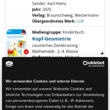
Sander, Karl-Heinz
Suche nach diesem Ver
Jahr:
2025
Verlag:
Braunschweig, Westermann
Übergeordnetes Werk:
LÜK
Mediengruppe:
Kinderbuch
Kopf-Geometrie
räumliches Denktraining :
Mathematik - 2.-4. Klasse
Exemplar-Details von Kopf-Geometrie anzeig
Verfasser:
Junga, Michael
Suche nach dies
Jahr:
2026
Verlag:
Braunschweig, Westermann
Übergeordnetes Werk:
LÜK
Wir verwenden Cookies und externe Dienste
Mediengruppe:
Kinderbuch
Wir verwenden auf unserer Webseite Cookies und
Brüche
ähnliche Technologien von Drittanbietern zur Verarbeitung
einfach und Verständlich :
von personenbezogenen Daten (z.B.: IP-Adressen).
Exemplar-Details von Brüche anzeigen
Mathematik - 3./4. Klasse
Einige von ihnen sind notwendig für den Betrieb der