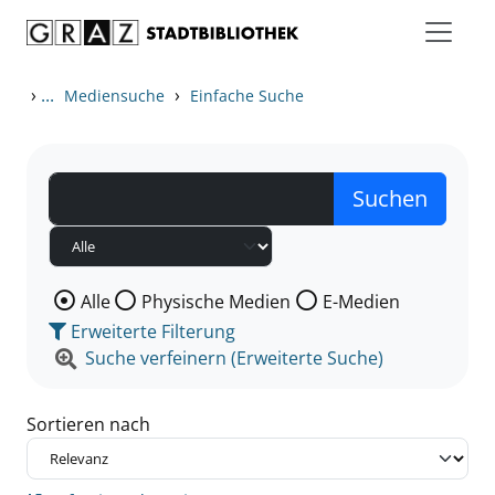
Zum Inhalt springen
Zu den Suchfiltern springen
Zur Trefferliste springen
›
...
›
Mediensuche
Einfache Suche
Wählen Sie die Medienart nach der Sie suchen wollen
Alle
Physische Medien
E-Medien
Erweiterte Filterung
Suche verfeinern (Erweiterte Suche)
Sortieren nach