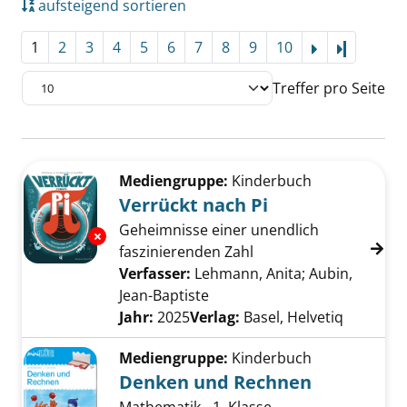
aufsteigend sortieren
1
2
3
4
5
6
7
8
9
10
Letzte Se
Treffer pro Seite
Suchergebnis
Zu den Suchfiltern springen
Mediengruppe:
Kinderbuch
Verrückt nach Pi
Geheimnisse einer unendlich
Exemplar-Details von Verrückt nach Pi anzei
faszinierenden Zahl
Verfasser:
Lehmann, Anita
;
Aubin,
Jean-Baptiste
Suche nach diesem Verfasse
Jahr:
2025
Verlag:
Basel, Helvetiq
Mediengruppe:
Kinderbuch
Denken und Rechnen