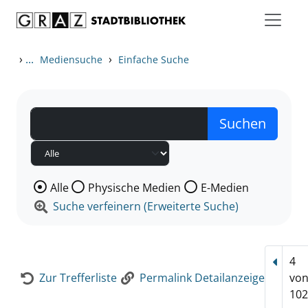
Zum Inhalt springen
Zur Detailanzeige springen
›
...
›
Mediensuche
Einfache Suche
Wählen Sie die Medienart nach der Sie suchen wollen
Alle
Physische Medien
E-Medien
Suche verfeinern (Erweiterte Suche)
4
Vorhe
Zur Trefferliste
Permalink Detailanzeige
vo
102