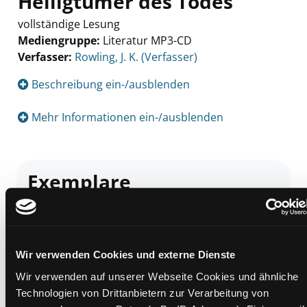
Heiligtümer des Todes
vollständige Lesung
Mediengruppe:
Literatur MP3-CD
Verfasser:
Suche nach diesem Verfasser
Rowling, J. K. (Verfasser)
Beschreibung ein-/ausblenden
Mehr Informationen ein-/ausblenden
Exemplare
Zweigstelle:
Gösting
Signatur:
TD.JE.J ROW
Standort 2:
Ausleihe
Wir verwenden Cookies und externe Dienste
Status:
Verfügbar
Wir verwenden auf unserer Webseite Cookies und ähnliche
Vorbestellungen:
0
Technologien von Drittanbietern zur Verarbeitung von