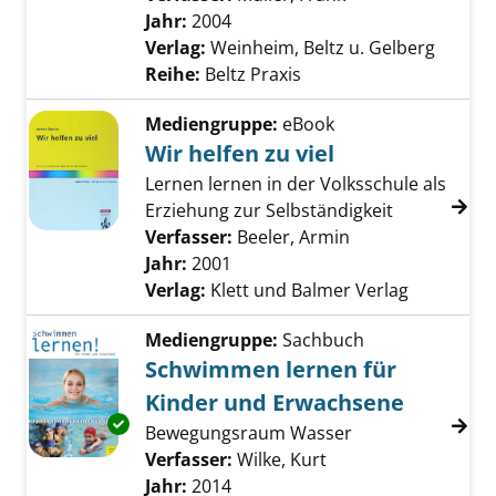
Jahr:
2004
Verlag:
Weinheim, Beltz u. Gelberg
Reihe:
Beltz Praxis
Mediengruppe:
eBook
Wir helfen zu viel
Lernen lernen in der Volksschule als
Erziehung zur Selbständigkeit
Verfasser:
Beeler, Armin
Suche nach diese
Jahr:
2001
Verlag:
Klett und Balmer Verlag
Mediengruppe:
Sachbuch
Schwimmen lernen für
Kinder und Erwachsene
Exemplar-Details von Schwimmen lernen für
Bewegungsraum Wasser
Verfasser:
Wilke, Kurt
Suche nach diesem 
Jahr:
2014