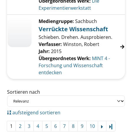
Übergeordnetes Werk:
Die
Experimentierwerkstatt
Mediengruppe:
Sachbuch
Verrückte Wissenschaft
Schieben. Drehen. Ausprobieren.
Verfasser:
Winston, Robert
Jahr:
2015
Übergeordnetes Werk:
MINT 4 -
Forschung und Wissenschaft
entdecken
Zu den Suchfiltern springen
Sortieren nach
aufsteigend sortieren
1
2
3
4
5
6
7
8
9
10
Letzte Se