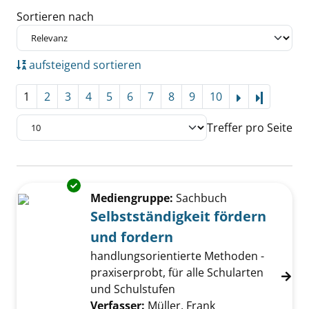
Sortieren nach
aufsteigend sortieren
1
2
3
4
5
6
7
8
9
10
Letzte Se
Treffer pro Seite
Suchergebnis
Exemplar-Details von Selbstständigkeit förd
Zu den Suchfiltern springen
Mediengruppe:
Sachbuch
Selbstständigkeit fördern
und fordern
handlungsorientierte Methoden -
praxiserprobt, für alle Schularten
und Schulstufen
Verfasser:
Müller, Frank
Suche nach diese