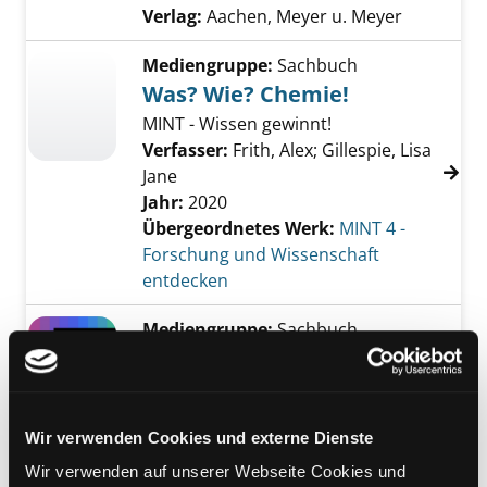
Verlag:
Aachen, Meyer u. Meyer
Mediengruppe:
Sachbuch
Was? Wie? Chemie!
MINT - Wissen gewinnt!
Verfasser:
Frith, Alex
;
Gillespie, Lisa
Jane
Jahr:
2020
Übergeordnetes Werk:
MINT 4 -
Forschung und Wissenschaft
entdecken
Mediengruppe:
Sachbuch
Chemie - (Duden)
Schülerduden
Exemplar-Details von Chemie - (Duden) Schü
das Fachlexikon von A - Z ; [mit
Wir verwenden Cookies und externe Dienste
Referatemanager als Download] /
hrsg. und bearb. von der Red.
Wir verwenden auf unserer Webseite Cookies und