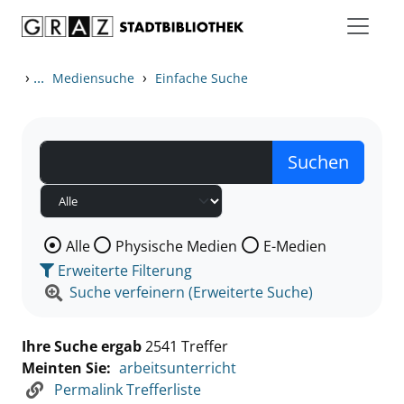
Zum Inhalt springen
Zu den Suchfiltern springen
Zur Trefferliste springen
›
...
›
Mediensuche
Einfache Suche
Wählen Sie die Medienart nach der Sie suchen wollen
Alle
Physische Medien
E-Medien
Erweiterte Filterung
Suche verfeinern (Erweiterte Suche)
Ihre Suche ergab
2541 Treffer
Meinten Sie:
arbeitsunterricht
Permalink Trefferliste