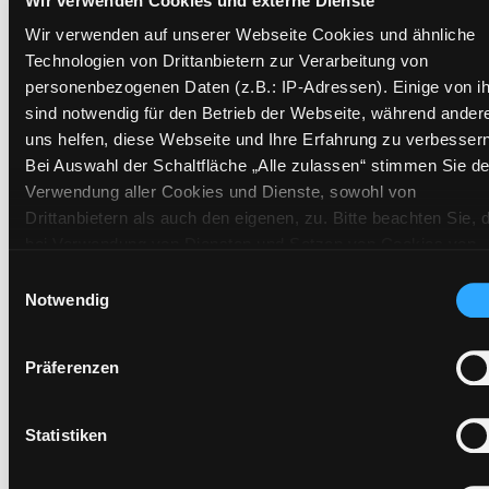
Wir verwenden Cookies und externe Dienste
Standort 2:
Ausleihe
Wir verwenden auf unserer Webseite Cookies und ähnliche
Status:
Verfügbar
Technologien von Drittanbietern zur Verarbeitung von
personenbezogenen Daten (z.B.: IP-Adressen). Einige von i
Vorbestellungen:
0
sind notwendig für den Betrieb der Webseite, während ander
Mediengruppe:
Sachbuch
uns helfen, diese Webseite und Ihre Erfahrung zu verbessern
Frist:
Bei Auswahl der Schaltfläche „Alle zulassen“ stimmen Sie de
Barcode:
2206SB01478
Verwendung aller Cookies und Dienste, sowohl von
Standort 3:
Drittanbietern als auch den eigenen, zu. Bitte beachten Sie, 
bei Verwendung von Diensten und Setzen von Cookies von
Drittanbietern, eine Verarbeitung in unsicheren Drittländern
Einwilligungsauswahl
(Länder außerhalb des EWR ohne adäquates
Notwendig
Vorbestellen
Datenschutzniveau) stattfinden kann. In diesem Zusammen
Medium auf die Postliste setzen
können aktuell Risiken für Betroffene nicht vollständig
Präferenzen
ausgeschlossen werden. Eine Verarbeitung durch solche
Cookies oder Dienste erfolgt nur, wenn Sie die jeweilige
Einwilligung erteilen („Auswahl erlauben“) oder auf die
Statistiken
Schaltfläche „Alle zulassen“ klicken. Unter dem Punkt „Detai
zeigen“ finden Sie Erklärungen zu den verschiedenen Katego