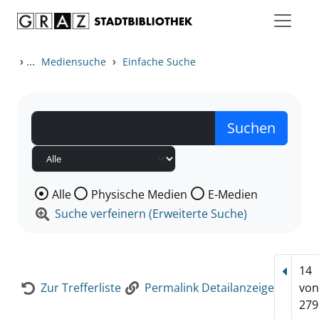
Zum Inhalt springen
Zur Detailanzeige springen
›
...
›
Mediensuche
Einfache Suche
Wählen Sie die Medienart nach der Sie suchen wollen
Alle
Physische Medien
E-Medien
Suche verfeinern (Erweiterte Suche)
14
Vorhe
Zur Trefferliste
Permalink Detailanzeige
vo
279