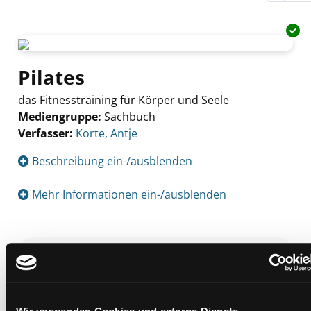
Pilates
das Fitnesstraining für Körper und Seele
Mediengruppe:
Sachbuch
Verfasser:
Suche nach diesem Verfasser
Korte, Antje
Beschreibung ein-/ausblenden
Mehr Informationen ein-/ausblenden
Exemplare
Zweigstelle:
Ost - Schillerstraße
Signatur:
VS.T KOR