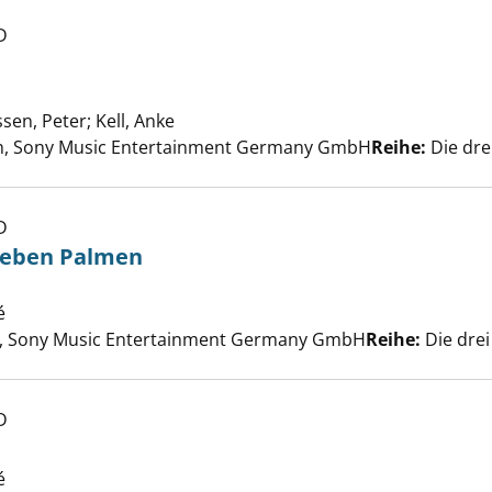
D
rin in Not anzeigen
ssen, Peter
;
Kell, Anke
Suche nach diesem Verfasser
h, Sony Music Entertainment Germany GmbH
Reihe:
Die drei
D
ieben Palmen
eimnis der sieben Palmen anzeigen
é
Suche nach diesem Verfasser
 Sony Music Entertainment Germany GmbH
Reihe:
Die drei
D
é
Suche nach diesem Verfasser
Schuld anzeigen