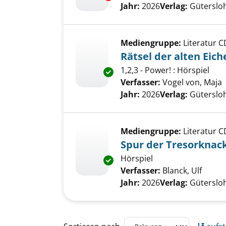
Jahr:
2026
Verlag:
Güterslo
Mediengruppe:
Literatur C
Rätsel der alten Eich
1,2,3 - Power! : Hörspiel
Exemplar-Details von Rätsel de
Verfasser:
Vogel von, Maja
Jahr:
2026
Verlag:
Güterslo
Mediengruppe:
Literatur C
Spur der Tresorknac
Hörspiel
Exemplar-Details von Spur der
Verfasser:
Blanck, Ulf
Suche
Jahr:
2026
Verlag:
Güterslo
Zu den Suchfiltern springen