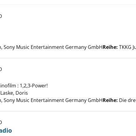
D
hter Punsch anzeigen
Suche nach diesem Verfasser
h, Sony Music Entertainment Germany GmbH
Reihe:
TKKG Ju
D
inofilm : 1,2,3-Power!
!! anzeigen
;
Laske, Doris
Suche nach diesem Verfasser
h, Sony Music Entertainment Germany GmbH
Reihe:
Die drei
D
adio