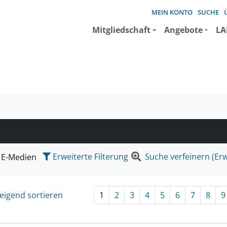
MEIN KONTO
SUCHE
Mitgliedschaft
Angebote
LA
e suchen wollen.
Erweiterte Filterung
Suche verfeinern (Erw
E-Medien
eigend sortieren
1
2
3
4
5
6
7
8
9