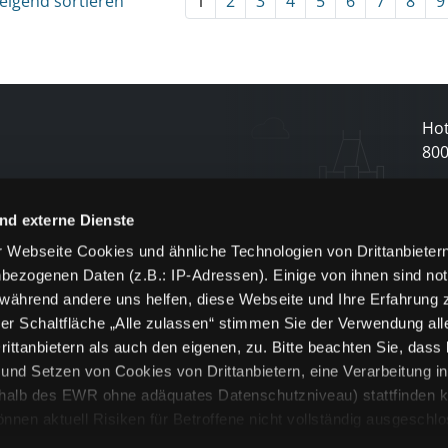
eigend sortieren
1
2
3
4
5
6
7
8
9
Hot
80
N
nd externe Dienste
 Webseite Cookies und ähnliche Technologien von Drittanbieter
und
bezogenen Daten (z.B.: IP-Adressen). Einige von ihnen sind not
j
 während andere uns helfen, diese Webseite und Ihre Erfahrung 
er Schaltfläche „Alle zulassen“ stimmen Sie der Verwendung all
ittanbietern als auch den eigenen, zu. Bitte beachten Sie, dass 
nd Setzen von Cookies von Drittanbietern, eine Verarbeitung i
rhalb des EWR ohne adäquates Datenschutzniveau) stattfinden k
n aktuell Risiken für Betroffene nicht vollständig ausgeschl
en
lche Cookies oder Dienste erfolgt nur, wenn Sie die jeweilige Ein