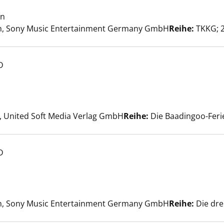
en live im Radio anzeigen
in
Suche nach diesem Verfasser
h, Sony Music Entertainment Germany GmbH
Reihe:
TKKG; 2
D
r Wikinger anzeigen
 nach diesem Verfasser
 United Soft Media Verlag GmbH
Reihe:
Die Baadingoo-Ferie
D
ike-Park anzeigen
 nach diesem Verfasser
h, Sony Music Entertainment Germany GmbH
Reihe:
Die drei