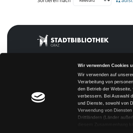
Sortieren nach
aufst
Wir verwenden Cookies u
Mitgliedschaft
Feedback
Wir verwenden auf unserer
Angebote
Kontakt
Verarbeitung von personen
LABUKA
Über uns
den Betrieb der Webseite,
verbessern. Bei Auswahl d
[kju:b]
Jobs
und Dienste, sowohl von Dr
News
Medienwunsch
Verwendung von Diensten u
Drittländern (Länder auße
Veranstaltungen
FAQs
diesem Zusammenhang könne
Standorte
Überweisungsdat
Eine Verarbeitung durch so