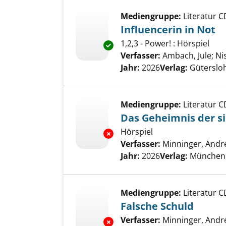
Mediengruppe:
Literatur C
Influencerin in Not
1,2,3 - Power! : Hörspiel
Exemplar-Details von Influence
Verfasser:
Ambach, Jule
;
Ni
Jahr:
2026
Verlag:
Güterslo
Mediengruppe:
Literatur C
Das Geheimnis der s
Hörspiel
Exemplar-Details von Das Geh
Verfasser:
Minninger, Andr
Jahr:
2026
Verlag:
München,
Mediengruppe:
Literatur C
Falsche Schuld
Verfasser:
Minninger, Andr
Exemplar-Details von Falsche 