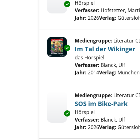
Hörspiel
Exemplar-Details von Verbrech
Verfasser:
Hofstetter, Mart
Jahr:
2026
Verlag:
Güterslo
Mediengruppe:
Literatur C
Exemplar-Details von Im Tal de
Im Tal der Wikinger
das Hörspiel
Verfasser:
Blanck, Ulf
Suche
Jahr:
2014
Verlag:
München,
Mediengruppe:
Literatur C
SOS im Bike-Park
Hörspiel
Exemplar-Details von SOS im B
Verfasser:
Blanck, Ulf
Suche
Jahr:
2026
Verlag:
Güterslo