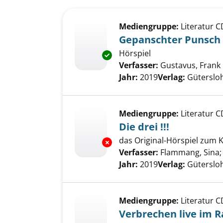
Suchergebnis
Zu den Suchfiltern springen
Mediengruppe:
Literatur C
Gepanschter Punsch
Hörspiel
Exemplar-Details von Gepansc
Verfasser:
Gustavus, Frank
Jahr:
2019
Verlag:
Güterslo
Mediengruppe:
Literatur C
Die drei !!!
das Original-Hörspiel zum K
Exemplar-Details von Die drei !
Verfasser:
Flammang, Sina
Jahr:
2019
Verlag:
Güterslo
Mediengruppe:
Literatur C
Verbrechen live im R