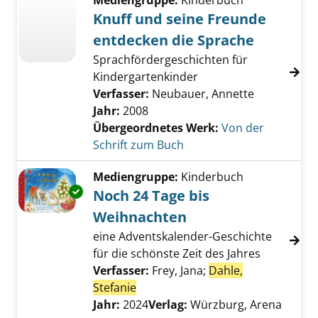
Mediengruppe:
Kinderbuch
Knuff und seine Freunde
entdecken die Sprache
Sprachfördergeschichten für
Kindergartenkinder
Verfasser:
Neubauer, Annette
Jahr:
2008
Übergeordnetes Werk:
Von der
Schrift zum Buch
Mediengruppe:
Kinderbuch
Exemplar-Details von Noch 24 Tage bis Weih
Noch 24 Tage bis
Weihnachten
eine Adventskalender-Geschichte
für die schönste Zeit des Jahres
Verfasser:
Frey, Jana
;
Dahle,
Stefanie
Suche nach diesem Verfasser
Jahr:
2024
Verlag:
Würzburg, Arena