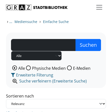
Zum Inhalt springen
Zu den Suchfiltern springen
Zur Trefferliste springen
›
...
›
Mediensuche
Einfache Suche
Wählen Sie die Medienart nach der Sie suchen wollen
Alle
Physische Medien
E-Medien
Erweiterte Filterung
Suche verfeinern (Erweiterte Suche)
Sortieren nach