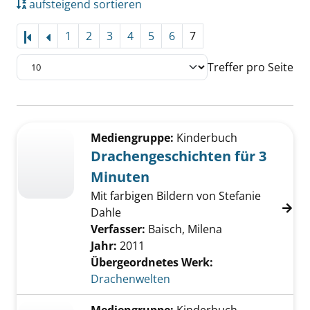
aufsteigend sortieren
1
2
3
4
5
6
7
Treffer pro Seite
Suchergebnis
Zu den Suchfiltern springen
Mediengruppe:
Kinderbuch
Drachengeschichten für 3
Minuten
Mit farbigen Bildern von Stefanie
Dahle
Verfasser:
Baisch, Milena
Jahr:
2011
Übergeordnetes Werk:
Drachenwelten