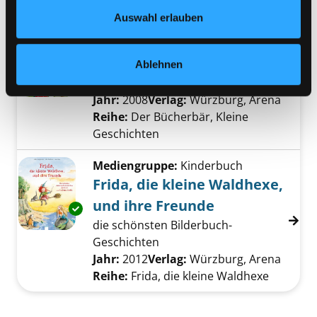
Datenschutzerklärung
und in unserem
Impressum
.
Auswahl erlauben
Mediengruppe:
Kinderbuch
Zauberfeengeschichten
Ablehnen
mit Fragen zum Leseverständnis
Exemplar-Details von Zauberfeengeschichten
Verfasser:
Boge-Erli, Nortrud
Suche nach 
Jahr:
2008
Verlag:
Würzburg, Arena
Reihe:
Der Bücherbär, Kleine
Geschichten
Mediengruppe:
Kinderbuch
Frida, die kleine Waldhexe,
und ihre Freunde
Exemplar-Details von Frida, die kleine Waldh
die schönsten Bilderbuch-
Geschichten
Suche nach diesem Verfasser
Jahr:
2012
Verlag:
Würzburg, Arena
Reihe:
Frida, die kleine Waldhexe