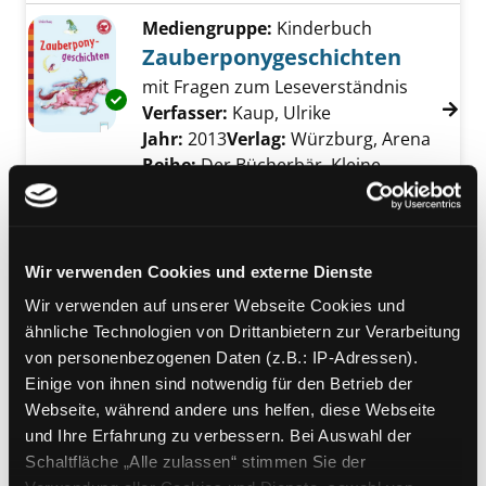
Mediengruppe:
Kinderbuch
Zauberponygeschichten
mit Fragen zum Leseverständnis
Exemplar-Details von Zauberponygeschichte
Verfasser:
Kaup, Ulrike
Suche nach diesem
Jahr:
2013
Verlag:
Würzburg, Arena
Reihe:
Der Bücherbär, Kleine
Geschichten, 1. Klasse
Mediengruppe:
Kinderbuch
Die kleine Meerjungfrau
Wir verwenden Cookies und externe Dienste
und das Seepferdchen-
Wir verwenden auf unserer Webseite Cookies und
Exemplar-Details von Die kleine Meerjungfr
Abenteuer
ähnliche Technologien von Drittanbietern zur Verarbeitung
von personenbezogenen Daten (z.B.: IP-Adressen).
Suche nach diesem Verfasser
Jahr:
2007
Einige von ihnen sind notwendig für den Betrieb der
Verlag:
Würzburg, Arena-Verl.
Webseite, während andere uns helfen, diese Webseite
Mediengruppe:
Kinderbuch
und Ihre Erfahrung zu verbessern. Bei Auswahl der
Die kleine Meerjungfrau
Schaltfläche „Alle zulassen“ stimmen Sie der