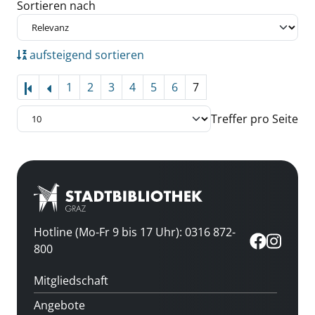
Zu den Suchfiltern springen
Sortieren nach
aufsteigend sortieren
1
2
3
4
5
6
7
Treffer pro Seite
Hotline (Mo-Fr 9 bis 17 Uhr): 0316 872-
800
Mitgliedschaft
Angebote