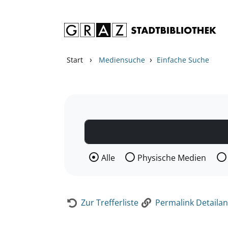
Zum Inhalt springen
Zur Detailanzeige springen
›
›
Start
Mediensuche
Einfache Suche
Wählen Sie die Medienart nach der Si
Alle
Physische Medien
Zur Trefferliste
Permalink Detailan