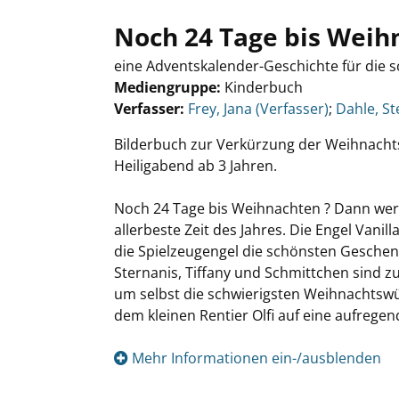
Noch 24 Tage bis Weih
eine Adventskalender-Geschichte für die s
Mediengruppe:
Kinderbuch
Verfasser:
Suche nach diesem Verfasser
Frey, Jana (Verfasser)
;
Dahle, St
Bilderbuch zur Verkürzung der Weihnachtsz
Heiligabend ab 3 Jahren.
Noch 24 Tage bis Weihnachten ? Dann we
allerbeste Zeit des Jahres. Die Engel Vani
die Spielzeugengel die schönsten Geschenk
Sternanis, Tiffany und Schmittchen sind z
um selbst die schwierigsten Weihnachtswü
dem kleinen Rentier Olfi auf eine aufregen
Mehr Informationen ein-/ausblenden