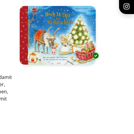
 damit
er,
hen,
mit