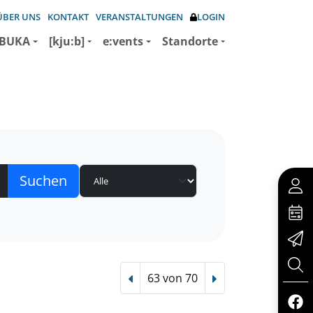
ÜBER UNS
KONTAKT
VERANSTALTUNGEN
LOGIN
BUKA
[kju:b]
e:vents
Standorte
63 von 70
Vorheriger Treffer
Nächster Treffer