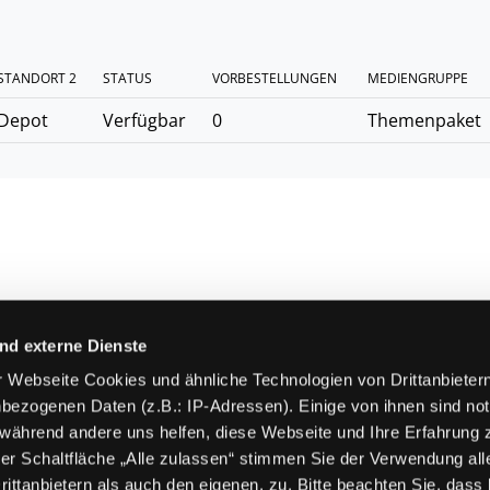
STANDORT 2
STATUS
VORBESTELLUNGEN
MEDIENGRUPPE
Depot
Verfügbar
0
Themenpaket
nd externe Dienste
Hot
80
 Webseite Cookies und ähnliche Technologien von Drittanbieter
bezogenen Daten (z.B.: IP-Adressen). Einige von ihnen sind not
 während andere uns helfen, diese Webseite und Ihre Erfahrung 
N
er Schaltfläche „Alle zulassen“ stimmen Sie der Verwendung all
ittanbietern als auch den eigenen, zu. Bitte beachten Sie, dass 