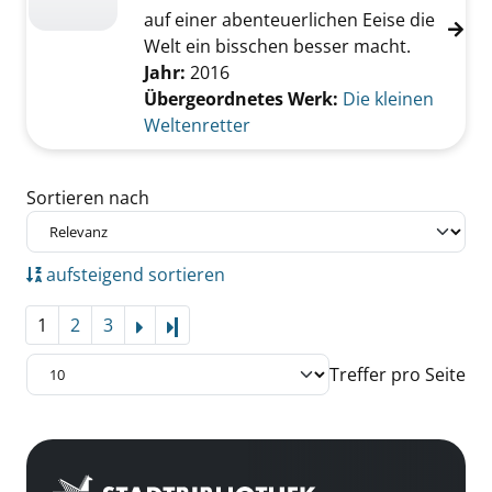
auf einer abenteuerlichen Eeise die
Welt ein bisschen besser macht.
Jahr:
2016
Übergeordnetes Werk:
Die kleinen
Weltenretter
Zu den Suchfiltern springen
Sortieren nach
aufsteigend sortieren
1
2
3
Letzte Seite
Treffer pro Seite