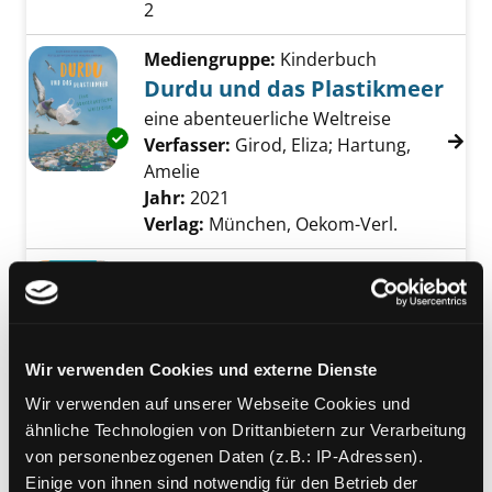
2
Mediengruppe:
Kinderbuch
Durdu und das Plastikmeer
eine abenteuerliche Weltreise
Exemplar-Details von Durdu und das Plastik
Verfasser:
Girod, Eliza
;
Hartung,
Amelie
Suche nach diesem Verfasser
Jahr:
2021
Verlag:
München, Oekom-Verl.
Mediengruppe:
Kinderbuch
Schütze die Natur
Plastik - nein, danke!
Exemplar-Details von Schütze die Natur anze
Verfasser:
Woldanska-Plocinska, Ola
Suche
Wir verwenden Cookies und externe Dienste
Jahr:
2020
Wir verwenden auf unserer Webseite Cookies und
Verlag:
Weinheim, Beltz und
ähnliche Technologien von Drittanbietern zur Verarbeitung
Gelberg
von personenbezogenen Daten (z.B.: IP-Adressen).
Einige von ihnen sind notwendig für den Betrieb der
Mediengruppe:
Sachbuch