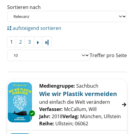
Sortieren nach
aufsteigend sortieren
1
2
3
Letzte Seite
Treffer pro Seite
Suchergebnis
Zu den Suchfiltern springen
Mediengruppe:
Sachbuch
Wie wir Plastik vermeiden
und einfach die Welt verändern
Verfasser:
McCallum, Will
Suche nach dies
Exemplar-Details von Wie wir Plastik vermei
Jahr:
2018
Verlag:
München, Ullstein
Reihe:
Ullstein; 06062