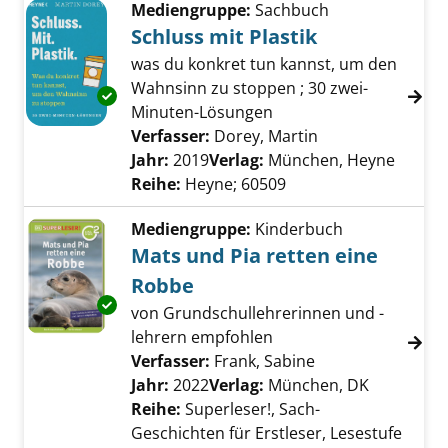
Mediengruppe:
Sachbuch
Schluss mit Plastik
was du konkret tun kannst, um den
Wahnsinn zu stoppen ; 30 zwei-
Exemplar-Details von Schluss mit Plastik anz
Minuten-Lösungen
Verfasser:
Dorey, Martin
Suche nach dies
Jahr:
2019
Verlag:
München, Heyne
Reihe:
Heyne; 60509
Mediengruppe:
Kinderbuch
Mats und Pia retten eine
Robbe
Exemplar-Details von Mats und Pia retten ei
von Grundschullehrerinnen und -
lehrern empfohlen
Verfasser:
Frank, Sabine
Suche nach diese
Jahr:
2022
Verlag:
München, DK
Reihe:
Superleser!, Sach-
Geschichten für Erstleser, Lesestufe