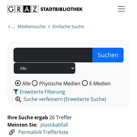
Zum Inhalt springen
Zu den Suchfiltern springen
Zur Trefferliste springen
›
...
›
Mediensuche
Einfache Suche
Wählen Sie die Medienart nach der Sie suchen wollen
Alle
Physische Medien
E-Medien
Erweiterte Filterung
Suche verfeinern (Erweiterte Suche)
Ihre Suche ergab
26 Treffer
Meinten Sie:
plastikabfall
Permalink Trefferliste