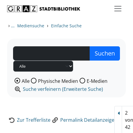
Zum Inhalt springen
Zur Detailanzeige springen
›
...
›
Mediensuche
Einfache Suche
Wählen Sie die Medienart nach der Sie suchen wollen
Alle
Physische Medien
E-Medien
Suche verfeinern (Erweiterte Suche)
2
Vorhe
Zur Trefferliste
Permalink Detailanzeige
vo
42