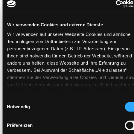
Mehr Informationen ein-/ausblenden
Wir verwenden Cookies und externe Dienste
Exemplare
Wir verwenden auf unserer Webseite Cookies und ähnliche
Technologien von Drittanbietern zur Verarbeitung von
Zweigstelle:
Bücherbus
personenbezogenen Daten (z.B.: IP-Adressen). Einige von
Signatur:
GS.QFW BER
ihnen sind notwendig für den Betrieb der Webseite, während
Standort 2:
Depot Bücherbus
andere uns helfen, diese Webseite und Ihre Erfahrung zu
verbessern. Bei Auswahl der Schaltfläche „Alle zulassen“
Status:
Verfügbar
stimmen Sie der Verwendung aller Cookies und Dienste, sow
Vorbestellungen:
0
von Drittanbietern als auch den eigenen, zu. Bitte beachten S
Mediengruppe:
Sachbuch
dass bei Verwendung von Diensten und Setzen von Cookies
Frist:
von Drittanbietern, eine Verarbeitung in unsicheren Drittlände
Einwilligungsauswahl
Barcode:
1611SB01460
(Länder außerhalb des EWR ohne adäquates
Notwendig
Datenschutzniveau) stattfinden kann. In diesem Zusammen
Standort 3:
können aktuell Risiken für Betroffene nicht vollständig
Präferenzen
ausgeschlossen werden. Eine Verarbeitung durch solche