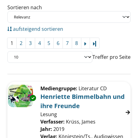
Sortieren nach
aufsteigend sortieren
1
2
3
4
5
6
7
8
Letzte Seite
Treffer pro Seite
Suchergebnis
Zu den Suchfiltern springen
Mediengruppe:
Literatur CD
Henriette Bimmelbahn und
Exemplar-Details von Henriette Bimmelbahn 
ihre Freunde
Lesung
Verfasser:
Krüss, James
Suche nach diese
Jahr:
2019
Verlag:
Königstein/Ts., Audiowissen