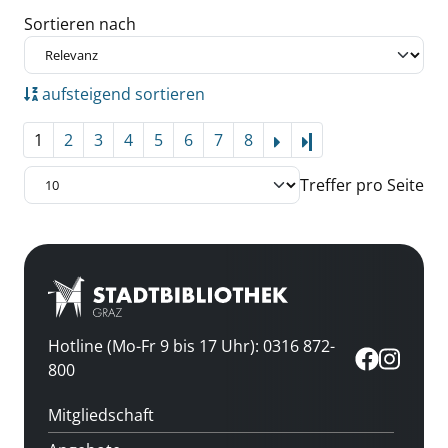
Zu den Suchfiltern springen
Sortieren nach
aufsteigend sortieren
1
2
3
4
5
6
7
8
Letzte Seite
Treffer pro Seite
Hotline (Mo-Fr 9 bis 17 Uhr): 0316 872-
800
Mitgliedschaft