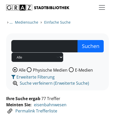
Zum Inhalt springen
Zu den Suchfiltern springen
Zur Trefferliste springen
›
...
›
Mediensuche
Einfache Suche
Wählen Sie die Medienart nach der Sie suchen wollen
Alle
Physische Medien
E-Medien
Erweiterte Filterung
Suche verfeinern (Erweiterte Suche)
Ihre Suche ergab
77 Treffer
Meinten Sie:
eisenbahnwesen
Permalink Trefferliste