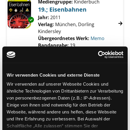
Mediengruppe:
Kinderbuch
19.; Eisenbahnen
Suche nach diesem Verfasser
Jahr:
2011
Exemplar-Details von 19.; Eisenbahnen anzei
Verlag:
München, Dorling
Kindersley
Übergeordnetes Werk:
Memo
Bandangabe:
19.
Mediengruppe:
Literatur CD
Alles über die Eisenbahn
Verfasser:
Mennen, Patricia
Wir verwenden Cookies und externe Dienste
Jahr:
1999
Wir verwenden auf unserer Webseite Cookies und
Übergeordnetes Werk:
Auto,
ähnliche Technologien von Drittanbietern zur Verarbeitung
Bagger & Co.
von personenbezogenen Daten (z.B.: IP-Adressen).
Einige von ihnen sind notwendig für den Betrieb der
Mediengruppe:
Sachbuch
Webseite, während andere uns helfen, diese Webseite
Eisenbahn
und Ihre Erfahrung zu verbessern. Bei Auswahl der
Spektakuläre Züge auf Ausziehtafeln
Schaltfläche „Alle zulassen“ stimmen Sie der