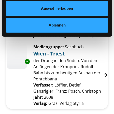
Datenschutzerklärung
und in unserem
Impressum
.
Auswahl erlauben
Mediengruppe:
Kinderbuch
Exemplar-Details von Henriette Bimmelbahn
Henriette Bimmelbahn
ein lustiges Bilderbuch mit Versen
Ablehnen
Verfasser:
Krüss, James
Suche nach diese
Jahr:
2008
Verlag:
Stuttgart, Boje
Mediengruppe:
Sachbuch
Wien - Triest
der Drang in den Süden: Von den
Exemplar-Details von Wien - Triest anzeigen
Anfängen der Kronprinz Rudolf-
Bahn bis zum heutigen Ausbau der
Pontebbana
Verfasser:
Löffler, Detlef
;
Gansrigler, Franz
;
Posch, Christoph
Suche 
Jahr:
2008
Verlag:
Graz, Verlag Styria