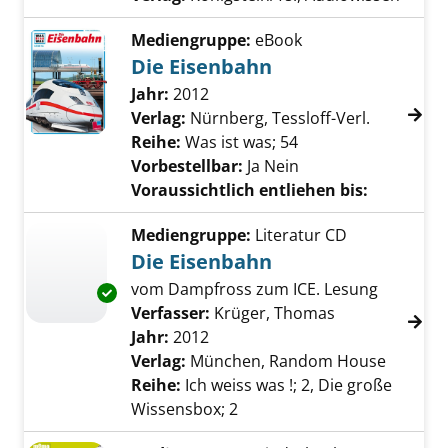
Mediengruppe:
eBook
Die Eisenbahn
Suche nach diesem Verfasser
Jahr:
2012
Verlag:
Nürnberg, Tessloff-Verl.
Reihe:
Was ist was; 54
Vorbestellbar:
Ja
Nein
Voraussichtlich entliehen bis:
Mediengruppe:
Literatur CD
Die Eisenbahn
vom Dampfross zum ICE. Lesung
Exemplar-Details von Die Eisenbahn anzeige
Verfasser:
Krüger, Thomas
Suche nach di
Jahr:
2012
Verlag:
München, Random House
Reihe:
Ich weiss was !; 2, Die große
Wissensbox; 2