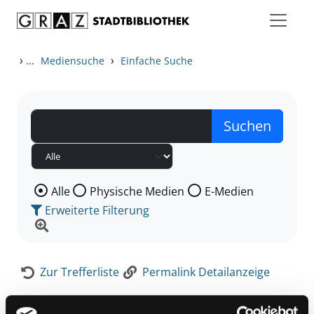
Zum Inhalt springen
Zur Detailanzeige springen
›
...
›
Mediensuche
Einfache Suche
Wählen Sie die Medienart nach der Sie suchen wollen
Alle
Physische Medien
E-Medien
Erweiterte Filterung
Zur Trefferliste
Permalink Detailanzeige