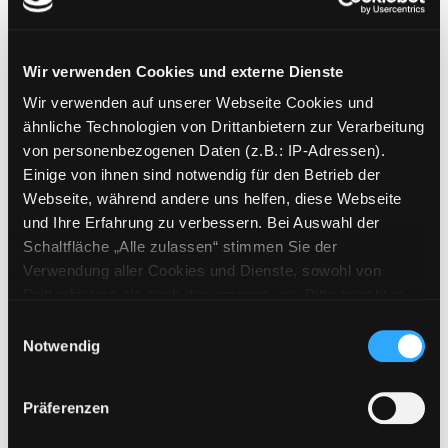
Wir verwenden Cookies und externe Dienste
Wir verwenden auf unserer Webseite Cookies und
Merian
ähnliche Technologien von Drittanbietern zur Verarbeitung
the art of travel
von personenbezogenen Daten (z.B.: IP-Adressen).
Mediengruppe:
Zeitschriften
Einige von ihnen sind notwendig für den Betrieb der
Webseite, während andere uns helfen, diese Webseite
Mehr Informationen ein-/ausblenden
und Ihre Erfahrung zu verbessern. Bei Auswahl der
Schaltfläche „Alle zulassen“ stimmen Sie der
Bände
Verwendung aller Cookies und Dienste, sowohl von
Drittanbietern als auch den eigenen, zu. Bitte beachten
Sie, dass bei Verwendung von Diensten und Setzen von
Einwilligungsauswahl
Medium auf die Postliste setzen
Cookies von Drittanbietern, eine Verarbeitung in
Notwendig
unsicheren Drittländern (Länder außerhalb des EWR
ohne adäquates Datenschutzniveau) stattfinden kann. In
Präferenzen
diesem Zusammenhang können aktuell Risiken für
Betroffene nicht vollständig ausgeschlossen werden.