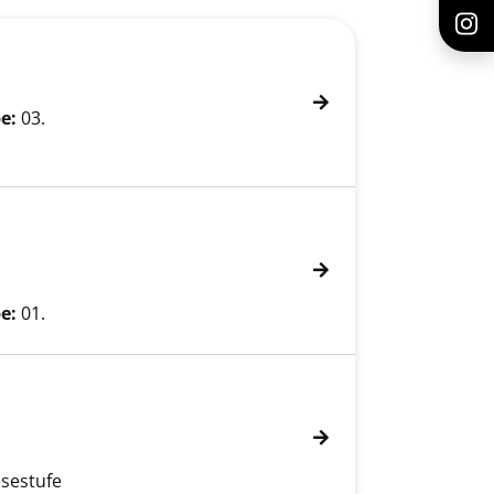
e:
03.
e:
01.
esestufe