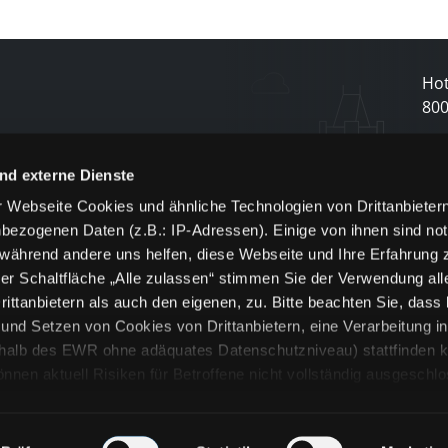
Hot
80
N
nd externe Dienste
 Webseite Cookies und ähnliche Technologien von Drittanbieter
und
bezogenen Daten (z.B.: IP-Adressen). Einige von ihnen sind not
j
 während andere uns helfen, diese Webseite und Ihre Erfahrung 
er Schaltfläche „Alle zulassen“ stimmen Sie der Verwendung all
ittanbietern als auch den eigenen, zu. Bitte beachten Sie, dass 
nd Setzen von Cookies von Drittanbietern, eine Verarbeitung i
rhalb des EWR ohne adäquates Datenschutzniveau) stattfinden k
n aktuell Risiken für Betroffene nicht vollständig ausgeschl
en
lche Cookies oder Dienste erfolgt nur, wenn Sie die jeweilige Ein
n“) oder auf die Schaltfläche „Alle zulassen“ klicken. Unter dem
ie Erklärungen zu den verschiedenen Kategorien von Cookies und