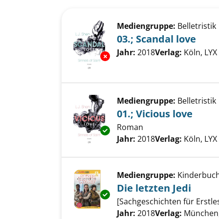
Suchergebnis
Zu den Suchfiltern springen
Mediengruppe:
Belletristik
03.; Scandal love
Suche nach diesem Verfass
Jahr:
2018
Verlag:
Köln, LY
Exemplar-Details von 03.; Scan
Mediengruppe:
Belletristik
01.; Vicious love
Roman
Exemplar-Details von 01.; Vici
Suche nach diesem Verfass
Jahr:
2018
Verlag:
Köln, LY
Mediengruppe:
Kinderbuc
Die letzten Jedi
Exemplar-Details von Die letzt
[Sachgeschichten für Erstle
Suche nach diesem Verfass
Jahr:
2018
Verlag:
München, 