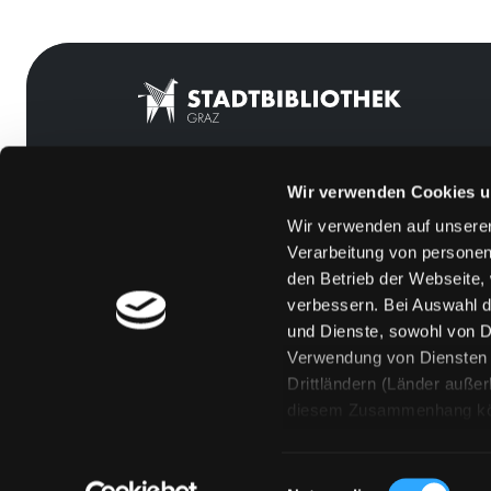
Wir verwenden Cookies u
Mitgliedschaft
Feedback
Wir verwenden auf unserer
Angebote
Kontakt
Verarbeitung von personen
LABUKA
Über uns
den Betrieb der Webseite,
verbessern. Bei Auswahl d
[kju:b]
Jobs
und Dienste, sowohl von Dr
News
Medienwunsch
Verwendung von Diensten u
Drittländern (Länder auße
Veranstaltungen
FAQs
diesem Zusammenhang könne
Standorte
Überweisungsdat
Eine Verarbeitung durch so
erteilen („Auswahl erlaube
Einwilligungsauswahl
„Details zeigen“ finden S