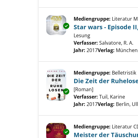
Mediengruppe:
Literatur 
Exemplar-Details von Star wars 
Star wars - Episode II
Lesung
Verfasser:
Salvatore, R. A.
S
Jahr:
2017
Verlag:
München
Mediengruppe:
Belletristik
Die Zeit der Ruhelos
[Roman]
Exemplar-Details von Die Zeit
Verfasser:
Tuil, Karine
Suche
Jahr:
2017
Verlag:
Berlin, Ul
Mediengruppe:
Literatur C
Exemplar-Details von Meister 
Meister der Täuschu