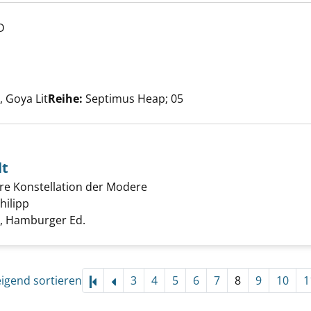
D
zeigen
e nach diesem Verfasser
 Goya Lit
Reihe:
Septimus Heap; 05
lt
re Konstellation der Modere
en und Gewalt anzeigen
hilipp
Suche nach diesem Verfasser
 Hamburger Ed.
eigend sortieren
3
4
5
6
7
8
9
10
1