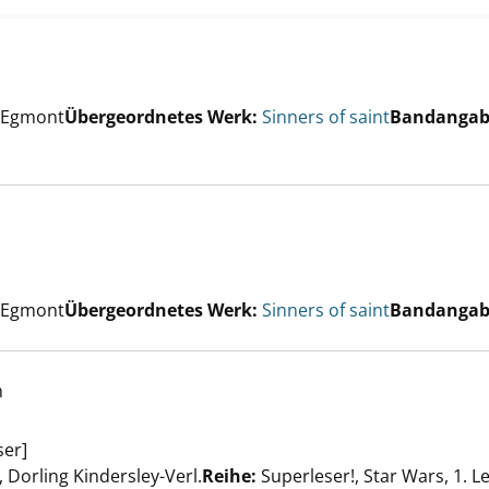
er
X Egmont
Übergeordnetes Werk:
Sinners of saint
Bandangab
dal love anzeigen
ous love anzeigen
er
X Egmont
Übergeordnetes Werk:
Sinners of saint
Bandangab
h
en Jedi anzeigen
ser]
er
Dorling Kindersley-Verl.
Reihe:
Superleser!, Star Wars, 1. L