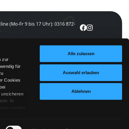
line (Mo-Fr 9 bis 17 Uhr): 0316 872-
0
ewsletter abonnieren
Alle zulassen
n zur
 keine Veranstaltung verpassen
wendig für
etzt abonnieren
Auswahl erlauben
zu
er Cookies
bei
Ablehnen
n unsicheren
ann. In
ossen werden.
Cookies
|
Impressum
|
Datenschutz
willigung
anmelden
 Punkt
 ähnlichen