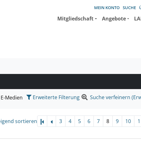
MEIN KONTO
SUCHE
Mitgliedschaft
Angebote
LA
e suchen wollen.
Erweiterte Filterung
Suche verfeinern (Erw
E-Medien
eigend sortieren
3
4
5
6
7
8
9
10
1