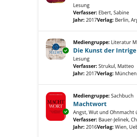
Lesung
Verfasser:
Ebert, Sabine
Suc
Jahr:
2017
Verlag:
Berlin, 
Mediengruppe:
Literatur 
Die Kunst der Intrige
Exemplar-Details von Die Kunst
Lesung
Verfasser:
Strukul, Matteo
S
Jahr:
2017
Verlag:
München,
Mediengruppe:
Sachbuch
Machtwort
Exemplar-Details von Machtwo
Angst, Wut und Ohnmacht üb
Verfasser:
Bauer-Jelinek, Ch
Jahr:
2016
Verlag:
Wien, Ue