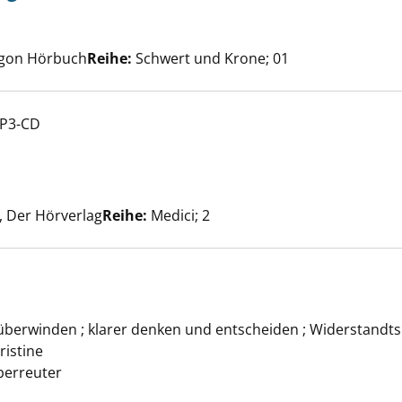
he nach diesem Verfasser
Argon Hörbuch
Reihe:
Schwert und Krone; 01
MP3-CD
 der Intrige anzeigen
uche nach diesem Verfasser
 Der Hörverlag
Reihe:
Medici; 2
rt anzeigen
erwinden ; klarer denken und entscheiden ; Widerstandtsk
ristine
Suche nach diesem Verfasser
berreuter