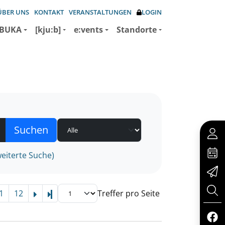
ÜBER UNS
KONTAKT
VERANSTALTUNGEN
LOGIN
BUKA
[kju:b]
e:vents
Standorte
eiterte Suche)
1
12
Treffer pro Seite
Letzte Seite