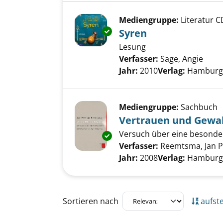
Mediengruppe:
Literatur C
Exemplar-Details von Syren an
Syren
Lesung
Verfasser:
Sage, Angie
Such
Jahr:
2010
Verlag:
Hamburg,
Mediengruppe:
Sachbuch
Vertrauen und Gewa
Versuch über eine besonde
Exemplar-Details von Vertrau
Verfasser:
Reemtsma, Jan P
Jahr:
2008
Verlag:
Hamburg,
Zu den Suchfiltern springen
Sortieren nach
aufst