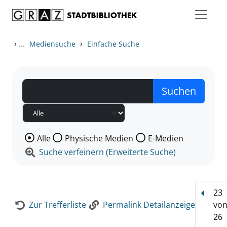
Zum Inhalt springen
Zur Detailanzeige springen
›
...
›
Mediensuche
Einfache Suche
Wählen Sie die Medienart nach der Sie suchen wollen
Alle
Physische Medien
E-Medien
Suche verfeinern (Erweiterte Suche)
23
Vorhe
Zur Trefferliste
Permalink Detailanzeige
vo
26