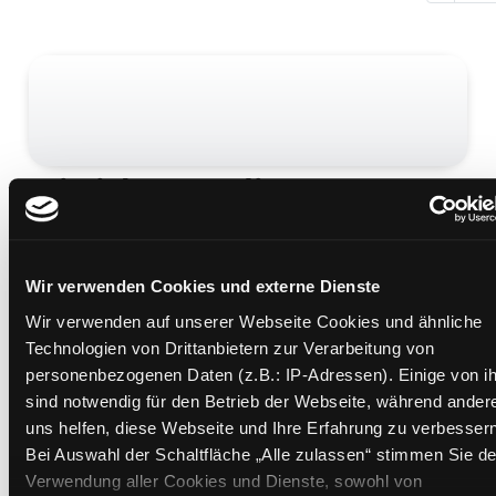
Wie ich Papa die Angst vor
Fremden nahm
Mediengruppe:
Kinderbuch
Wir verwenden Cookies und externe Dienste
Übergeordnetes Werk:
Viele Kulturen - eine Welt
Wir verwenden auf unserer Webseite Cookies und ähnliche
Beschreibung ein-/ausblenden
Technologien von Drittanbietern zur Verarbeitung von
personenbezogenen Daten (z.B.: IP-Adressen). Einige von i
Mehr Informationen ein-/ausblenden
sind notwendig für den Betrieb der Webseite, während ander
uns helfen, diese Webseite und Ihre Erfahrung zu verbessern
Bei Auswahl der Schaltfläche „Alle zulassen“ stimmen Sie de
Medium auf die Postliste setzen
Verwendung aller Cookies und Dienste, sowohl von