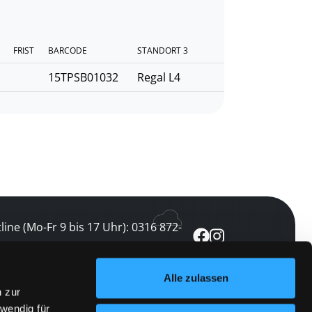
FRIST
BARCODE
STANDORT 3
15TPSB01032
Regal L4
line (Mo-Fr 9 bis 17 Uhr): 0316 872-
0
Alle zulassen
ewsletter abonnieren
n zur
wendig für