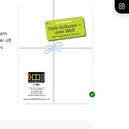
sam.
er oft
es