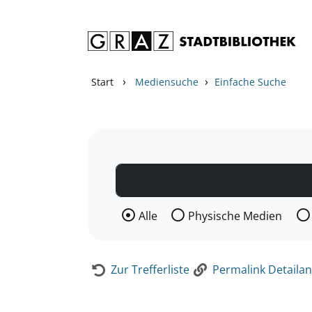
Zum Inhalt springen
Zur Detailanzeige springen
›
›
Start
Mediensuche
Einfache Suche
Wählen Sie die Medienart nach der Si
Alle
Physische Medien
Zur Trefferliste
Permalink Detailan