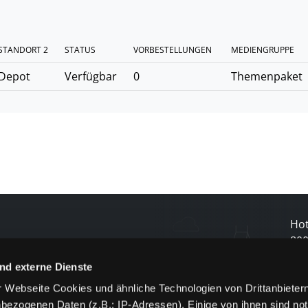
STANDORT 2
STATUS
VORBESTELLUNGEN
MEDIENGRUPPE
Depot
Verfügbar
0
Themenpaket
Hot
80
nd externe Dienste
N
 Webseite Cookies und ähnliche Technologien von Drittanbieter
bezogenen Daten (z.B.: IP-Adressen). Einige von ihnen sind not