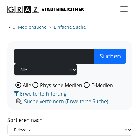
Zum Inhalt springen
Zu den Suchfiltern springen
Zur Trefferliste springen
›
...
›
Mediensuche
Einfache Suche
Wählen Sie die Medienart nach der Sie suchen wollen
Alle
Physische Medien
E-Medien
Erweiterte Filterung
Suche verfeinern (Erweiterte Suche)
Sortieren nach