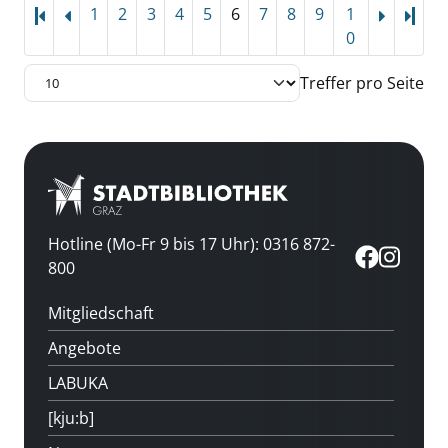
1
2
3
4
5
6
7
8
9
1
Letz
0
Treffer pro Seite
Hotline (Mo-Fr 9 bis 17 Uhr): 0316 872-
800
Mitgliedschaft
Angebote
LABUKA
[kju:b]