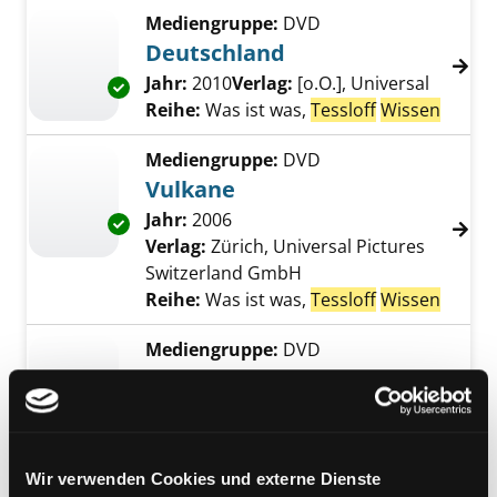
Mediengruppe:
DVD
Deutschland
Suche nach diesem Verfasser
Jahr:
2010
Verlag:
[o.O.], Universal
Exemplar-Details von Deutschland anzeigen
Reihe:
Was ist was,
Tessloff
Wissen
Mediengruppe:
DVD
Vulkane
Suche nach diesem Verfasser
Jahr:
2006
Exemplar-Details von Vulkane anzeigen
Verlag:
Zürich, Universal Pictures
Switzerland GmbH
Reihe:
Was ist was,
Tessloff
Wissen
Mediengruppe:
DVD
Dinosaurier
Suche nach diesem Verfasser
Jahr:
2006
Verlag:
[o.O.], Universal
Exemplar-Details von Dinosaurier anzeigen
Reihe:
Was ist was,
Tessloff
Wissen
Wir verwenden Cookies und externe Dienste
Mediengruppe:
DVD