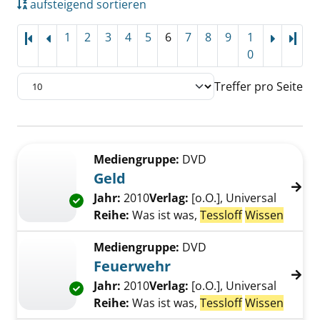
aufsteigend sortieren
1
2
3
4
5
6
7
8
9
1
Letz
0
Treffer pro Seite
Suchergebnis
Zu den Suchfiltern springen
Mediengruppe:
DVD
Geld
Suche nach diesem Verfasser
Jahr:
2010
Verlag:
[o.O.], Universal
Exemplar-Details von Geld anzeigen
Reihe:
Was ist was,
Tessloff
Wissen
Mediengruppe:
DVD
Feuerwehr
Suche nach diesem Verfasser
Jahr:
2010
Verlag:
[o.O.], Universal
Exemplar-Details von Feuerwehr anzeigen
Reihe:
Was ist was,
Tessloff
Wissen