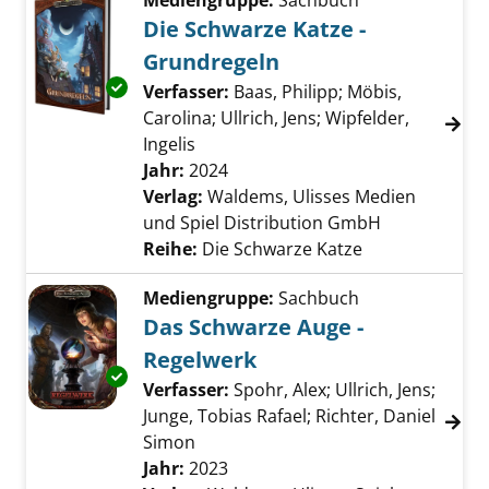
Mediengruppe:
Sachbuch
Die Schwarze Katze -
Grundregeln
Exemplar-Details von Die Schwarze Katze - 
Verfasser:
Baas, Philipp
;
Möbis,
Carolina
;
Ullrich, Jens
;
Wipfelder,
Ingelis
Suche nach diesem Verfasser
Jahr:
2024
Verlag:
Waldems, Ulisses Medien
und Spiel Distribution GmbH
Reihe:
Die Schwarze Katze
Mediengruppe:
Sachbuch
Das Schwarze Auge -
Regelwerk
Exemplar-Details von Das Schwarze Auge - R
Verfasser:
Spohr, Alex
;
Ullrich, Jens
;
Junge, Tobias Rafael
;
Richter, Daniel
Simon
Suche nach diesem Verfasser
Jahr:
2023