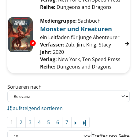
Reihe:
Dungeons and Dragons
Mediengruppe:
Sachbuch
Monster und Kreaturen
ein Leitfaden für junge Abenteurer
Exemplar-Details von Monster und Kreature
Verfasser:
Zub, Jim
;
King, Stacy
Suche nach
Jahr:
2020
Verlag:
New York, Ten Speed Press
Reihe:
Dungeons and Dragons
Zu den Suchfiltern springen
Sortieren nach
aufsteigend sortieren
1
2
3
4
5
6
7
Letzte Seite
Treffer pro Seite