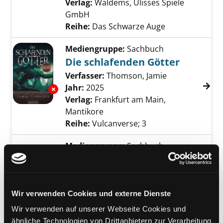
Verlag:
Waldems, Ulisses Spiele
GmbH
Reihe:
Das Schwarze Auge
Mediengruppe:
Sachbuch
Die schlafenden Götter
Verfasser:
Thomson, Jamie
Suche nach di
Jahr:
2025
Exemplar-Details von Die schlafenden Götter
Verlag:
Frankfurt am Main,
Mantikore
Reihe:
Vulcanverse; 3
Mediengruppe:
Sachbuch
Monster manual
Monsterhandbuch ; [eine Sammlung
von tödlichen Monstern für das
Wir verwenden Cookies und externe Dienste
größte Rollenspiel der Welt zu
erschaffen]
Wir verwenden auf unserer Webseite Cookies und
Jahr:
2021
ähnliche Technologien von Drittanbietern zur Verarbeitung