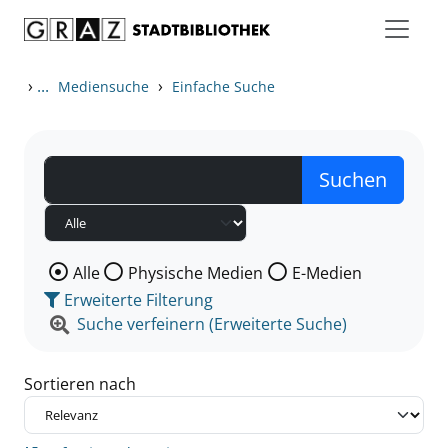
Zum Inhalt springen
Zu den Suchfiltern springen
Zur Trefferliste springen
›
...
›
Mediensuche
Einfache Suche
Wählen Sie die Medienart nach der Sie suchen wollen
Alle
Physische Medien
E-Medien
Erweiterte Filterung
Suche verfeinern (Erweiterte Suche)
Sortieren nach