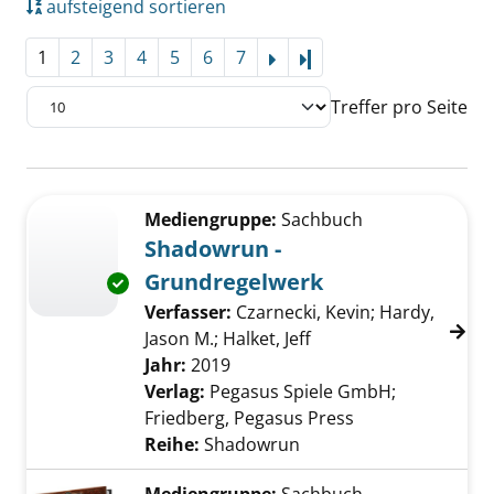
aufsteigend sortieren
1
2
3
4
5
6
7
Letzte Seite
Treffer pro Seite
Suchergebnis
Zu den Suchfiltern springen
Mediengruppe:
Sachbuch
Shadowrun -
Grundregelwerk
Exemplar-Details von Shadowrun - Grundreg
Verfasser:
Czarnecki, Kevin
;
Hardy,
Jason M.
;
Halket, Jeff
Suche nach diesem Ve
Jahr:
2019
Verlag:
Pegasus Spiele GmbH;
Friedberg, Pegasus Press
Reihe:
Shadowrun