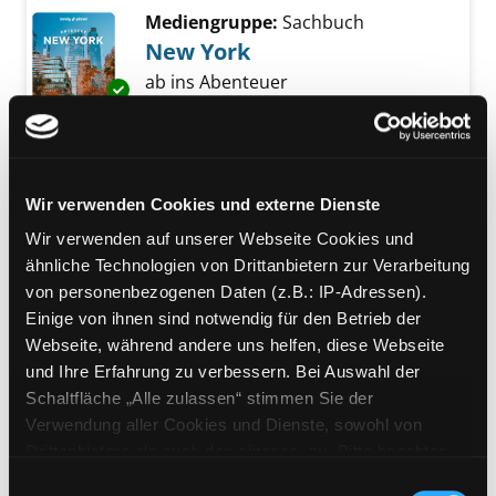
Mediengruppe:
Sachbuch
New York
ab ins Abenteuer
Exemplar-Details von New York anzeigen
Verfasser:
Garry, John
;
Difo,
Harmony
;
Givens, Dana
Suche nach diese
Jahr:
2025
Verlag:
Ostfildern, MairDumont
Wir verwenden Cookies und externe Dienste
Reihe:
Lonely planet, Entdecke ...
Wir verwenden auf unserer Webseite Cookies und
Mediengruppe:
Sachbuch
ähnliche Technologien von Drittanbietern zur Verarbeitung
Kanada
von personenbezogenen Daten (z.B.: IP-Adressen).
Einige von ihnen sind notwendig für den Betrieb der
Wander- & Campingguide :
Webseite, während andere uns helfen, diese Webseite
indigenes Kanada : Zugreisen
Exemplar-Details von Kanada anzeigen
und Ihre Erfahrung zu verbessern. Bei Auswahl der
Verfasser:
Sainsbury, Brendan
;
Schaltfläche „Alle zulassen“ stimmen Sie der
Bujan, Bianca
;
Heller, Carolyn
Suche nach 
Verwendung aller Cookies und Dienste, sowohl von
Jahr:
2024
Drittanbietern als auch den eigenen, zu. Bitte beachten
Verlag:
Ostfildern, MairDumont
Sie, dass bei Verwendung von Diensten und Setzen von
Reihe:
Lonely planet
Einwilligungsauswahl