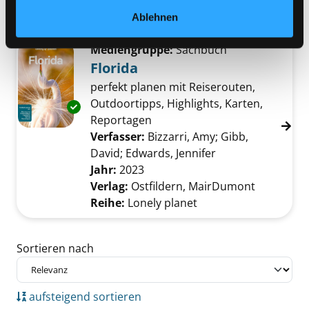
Verlag:
Ostfildern, MairDumont
Ablehnen
Reihe:
Lonely planet
Mediengruppe:
Sachbuch
Florida
perfekt planen mit Reiserouten,
Outdoortipps, Highlights, Karten,
Exemplar-Details von Florida anzeigen
Reportagen
Verfasser:
Bizzarri, Amy
;
Gibb,
David
;
Edwards, Jennifer
Suche nach diese
Jahr:
2023
Verlag:
Ostfildern, MairDumont
Reihe:
Lonely planet
Zu den Suchfiltern springen
Sortieren nach
aufsteigend sortieren