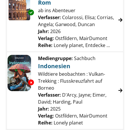
Rom
ab ins Abenteuer
Exemplar-Details von Rom anzeigen
Verfasser:
Colarossi, Elisa
;
Corrias,
Angela
;
Garwood, Duncan
Suche nach die
Jahr:
2026
Verlag:
Ostfildern, MairDumont
Reihe:
Lonely planet, Entdecke ...
Mediengruppe:
Sachbuch
Indonesien
Wildtiere beobachten : Vulkan-
Trekking : Flusskreuzfahrt auf
Exemplar-Details von Indonesien anzeigen
Borneo
Verfasser:
D'Arcy, Jayne
;
Eimer,
David
;
Harding, Paul
Suche nach diesem V
Jahr:
2025
Verlag:
Ostfildern, MairDumont
Reihe:
Lonely planet