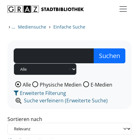
Zum Inhalt springen
Zu den Suchfiltern springen
Zur Trefferliste springen
›
...
›
Mediensuche
Einfache Suche
Wählen Sie die Medienart nach der Sie suchen wollen
Alle
Physische Medien
E-Medien
Erweiterte Filterung
Suche verfeinern (Erweiterte Suche)
Sortieren nach