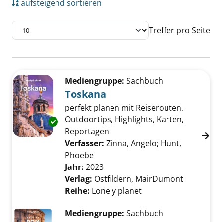
aufsteigend sortieren
Treffer pro Seite
Suchergebnis
Zu den Suchfiltern springen
Mediengruppe:
Sachbuch
Toskana
perfekt planen mit Reiserouten,
Outdoortips, Highlights, Karten,
Exemplar-Details von Toskana anzeigen
Reportagen
Verfasser:
Zinna, Angelo
;
Hunt,
Phoebe
Suche nach diesem Verfasser
Jahr:
2023
Verlag:
Ostfildern, MairDumont
Reihe:
Lonely planet
Mediengruppe:
Sachbuch