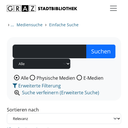
Zum Inhalt springen
Zu den Suchfiltern springen
Zur Trefferliste springen
›
...
›
Mediensuche
Einfache Suche
Wählen Sie die Medienart nach der Sie suchen wollen
Alle
Physische Medien
E-Medien
Erweiterte Filterung
Suche verfeinern (Erweiterte Suche)
Sortieren nach