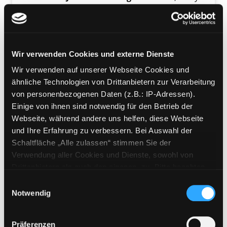
Reihe:
Lernen einfach gemacht
Mediengruppe:
Sachbuch
Kernfragen Wirtschaft
Wir verwenden Cookies und externe Dienste
Suche nach diesem Verfasser
Jahr:
2019
Exemplar-Details von Kernfragen Wirtschaft 
Wir verwenden auf unserer Webseite Cookies und
Verlag:
München, Dorling
ähnliche Technologien von Drittanbietern zur Verarbeitung
Kindersley-Verl.
von personenbezogenen Daten (z.B.: IP-Adressen).
Mediengruppe:
Sachbuch
Einige von ihnen sind notwendig für den Betrieb der
Wirtschaft verstehen mit
Webseite, während andere uns helfen, diese Webseite
und Ihre Erfahrung zu verbessern. Bei Auswahl der
Infografiken
Exemplar-Details von Wirtschaft verstehen mi
Schaltfläche „Alle zulassen“ stimmen Sie der
eine Einführung in 111 Infografiken
Verwendung aller Cookies und Dienste, sowohl von
Suche nach diesem Verfasser
Jahr:
2016
Drittanbietern als auch den eigenen, zu. Bitte beachten
Verlag:
Düsseldorf, Econ-Verl.
Sie, dass bei Verwendung von Diensten und Setzen von
Einwilligungsauswahl
Cookies von Drittanbietern, eine Verarbeitung in
Notwendig
Mediengruppe:
Sachbuch
unsicheren Drittländern (Länder außerhalb des EWR
Das Wirtschaftsbuch
ohne adäquates Datenschutzniveau) stattfinden kann. In
Exemplar-Details von Das Wirtschaftsbuch a
[wichtige Theorien einfach erklärt]
Präferenzen