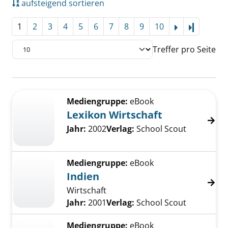
aufsteigend sortieren
1
2
3
4
5
6
7
8
9
10
Letzte Se
Treffer pro Seite
Suchergebnis
Zu den Suchfiltern springen
Mediengruppe:
eBook
Lexikon Wirtschaft
Suche nach diesem Verfasser
Jahr:
2002
Verlag:
School Scout
Mediengruppe:
eBook
Indien
Wirtschaft
Suche nach diesem Verfasser
Jahr:
2001
Verlag:
School Scout
Mediengruppe:
eBook