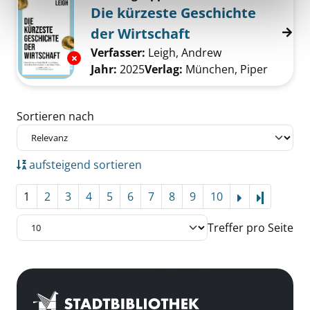
Die kürzeste Geschichte
der Wirtschaft
Verfasser:
Leigh, Andrew
Suche nach dies
Exemplar-Details von Die kürzeste Geschicht
Jahr:
2025
Verlag:
München, Piper
Zu den Suchfiltern springen
Sortieren nach
aufsteigend sortieren
1
2
3
4
5
6
7
8
9
10
Letzte Se
Treffer pro Seite