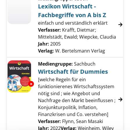
Lexikon Wirtschaft -
Fachbegriffe von A bis Z
einfach und verständlich erklärt
Verfasser:
Krafft, Dietmar
;
Mittelstädt, Ewald
;
Wiepcke, Claudia
Suche
Jahr:
2005
Verlag:
W. Bertelsmann Verlag
Mediengruppe:
Sachbuch
Wirtschaft für Dummies
[welche Regeln für ein
Exemplar-Details von Wirtschaft für Dummie
funktionierenes Wirtschaftssystem
nötig sind ; wie Angebot und
Nachfrage den Markt beeinflussen ;
Konjunkturpolitik, Inflation,
Finanzkrisen und Co. verstehen]
Verfasser:
Flynn, Sean Masaki
Suche nach 
Jahr:
2022
Verlag:
Weinheim, Wiley