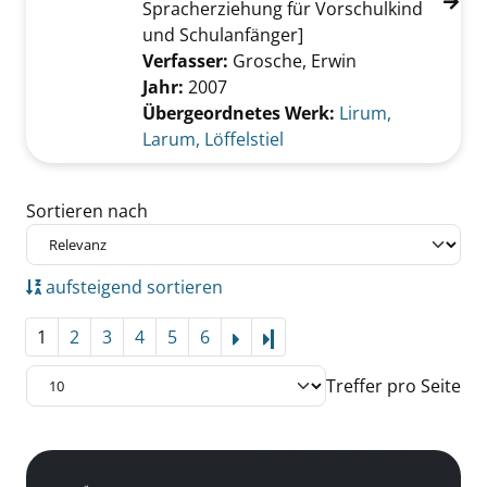
Spracherziehung für Vorschulkind
und Schulanfänger]
Verfasser:
Grosche, Erwin
Jahr:
2007
Übergeordnetes Werk:
Lirum,
Larum, Löffelstiel
Zu den Suchfiltern springen
Sortieren nach
aufsteigend sortieren
1
2
3
4
5
6
Letzte Seite
Treffer pro Seite