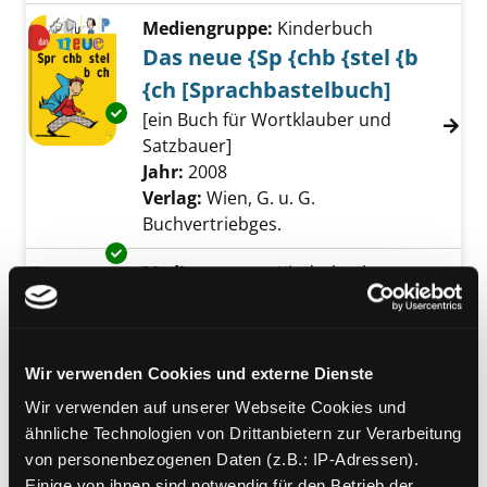
Mediengruppe:
Kinderbuch
Das neue {Sp {chb {stel {b
{ch [Sprachbastelbuch]
Exemplar-Details von Das neue {Sp {chb {stel
[ein Buch für Wortklauber und
Satzbauer]
Suche nach diesem Verfasser
Jahr:
2008
Verlag:
Wien, G. u. G.
Buchvertriebges.
Exemplar-Details von Alles in Butter, liebe Mu
Mediengruppe:
Kinderbuch
Alles in Butter, liebe
Mutter!
Wortspiele, Nonsens, Geschichten,
Wir verwenden Cookies und externe Dienste
Rätselreime
Wir verwenden auf unserer Webseite Cookies und
Suche nach diesem Verfasser
Jahr:
1998
Verlag:
Wien, Dachs
ähnliche Technologien von Drittanbietern zur Verarbeitung
von personenbezogenen Daten (z.B.: IP-Adressen).
Mediengruppe:
Kinderbuch
Einige von ihnen sind notwendig für den Betrieb der