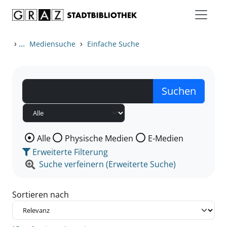
Zum Inhalt springen
Zu den Suchfiltern springen
Zur Trefferliste springen
›
...
›
Mediensuche
Einfache Suche
Wählen Sie die Medienart nach der Sie suchen wollen
Alle
Physische Medien
E-Medien
Erweiterte Filterung
Suche verfeinern (Erweiterte Suche)
Sortieren nach