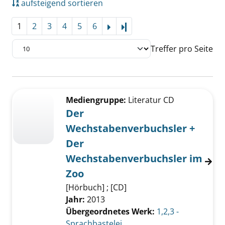
aufsteigend sortieren
1
2
3
4
5
6
Letzte Seite
Treffer pro Seite
Suchergebnis
Zu den Suchfiltern springen
Mediengruppe:
Literatur CD
Der
Wechstabenverbuchsler +
Der
Wechstabenverbuchsler im
Zoo
[Hörbuch] ; [CD]
Jahr:
2013
Übergeordnetes Werk:
1,2,3 -
Sprachbastelei