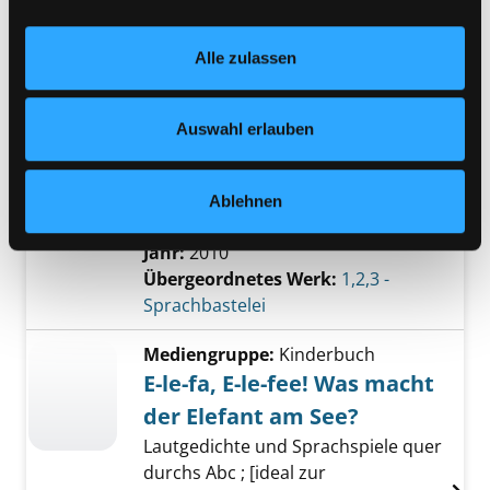
Reihe:
Erzähltheater Kamishibai,
Einstellungen“ unter dem Button links unten oder im
Erzähl mir was!
Footer unter „Cookies“ die gesetzte Zustimmung
Alle zulassen
jederzeit widerrufen und Ihre Einstellungen verändern.
Mediengruppe:
Kinderbuch
Nähere Informationen finden Sie in unserer
Knickel, knackel,
Datenschutzerklärung
und in unserem
Impressum
.
Auswahl erlauben
Knobelbecher verzwickt-
verzwackte Zungenbrecher
mit Zungenbrecher-Klatschgedicht
Ablehnen
zum Mitmachen
Jahr:
2010
Übergeordnetes Werk:
1,2,3 -
Sprachbastelei
Mediengruppe:
Kinderbuch
E-le-fa, E-le-fee! Was macht
der Elefant am See?
Lautgedichte und Sprachspiele quer
durchs Abc ; [ideal zur