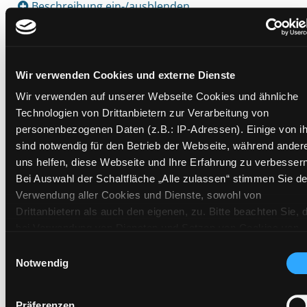
Beschreibung ein-/ausblenden
Mehr Informationen ein-/ausblenden
Wir verwenden Cookies und externe Dienste
Wir verwenden auf unserer Webseite Cookies und ähnliche
Exemplare
Technologien von Drittanbietern zur Verarbeitung von
personenbezogenen Daten (z.B.: IP-Adressen). Einige von i
Zweigstelle:
Ost - Schillerstraße
sind notwendig für den Betrieb der Webseite, während ander
Signatur:
GP.B KOEH
uns helfen, diese Webseite und Ihre Erfahrung zu verbessern
Standort 2:
Ausleihe
Bei Auswahl der Schaltfläche „Alle zulassen“ stimmen Sie de
Status:
Verfügbar
Verwendung aller Cookies und Dienste, sowohl von
Vorbestellungen:
0
Drittanbietern als auch den eigenen, zu. Bitte beachten Sie, 
bei Verwendung von Diensten und Setzen von Cookies von
Mediengruppe:
Sachbuch
Drittanbietern, eine Verarbeitung in unsicheren Drittländern
Einwilligungsauswahl
Frist:
(Länder außerhalb des EWR ohne adäquates
Notwendig
Barcode:
2006SB01257
Datenschutzniveau) stattfinden kann. In diesem Zusammen
Standort 3:
können aktuell Risiken für Betroffene nicht vollständig
Präferenzen