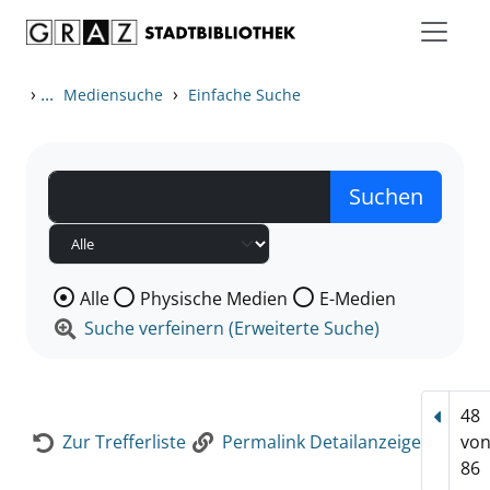
Zum Inhalt springen
Zur Detailanzeige springen
›
...
›
Mediensuche
Einfache Suche
Wählen Sie die Medienart nach der Sie suchen wollen
Alle
Physische Medien
E-Medien
Suche verfeinern (Erweiterte Suche)
48
Vorhe
Zur Trefferliste
Permalink Detailanzeige
vo
86