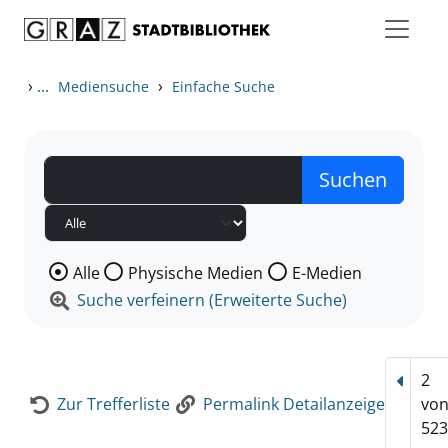
Zum Inhalt springen
Zur Detailanzeige springen
›
...
›
Mediensuche
Einfache Suche
Wählen Sie die Medienart nach der Sie suchen wollen
Alle
Physische Medien
E-Medien
Suche verfeinern (Erweiterte Suche)
2
Vorhe
Zur Trefferliste
Permalink Detailanzeige
vo
523