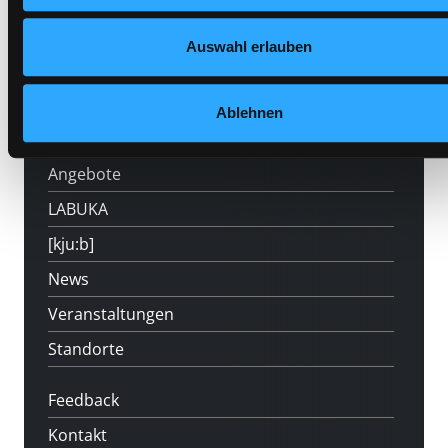
Auswahl erlauben
Hotline (Mo-Fr 9 bis 17 Uhr): 0316 872-
800
Ablehnen
Mitgliedschaft
Angebote
LABUKA
[kju:b]
News
Veranstaltungen
Standorte
Feedback
Kontakt