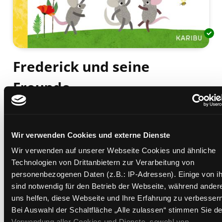
Frederick und seine
Freunde
mein erstes Liederbuch
Mediengruppe:
Kinderbuch
Suche nach diesem Verfasser
Beschreibung ein-/ausblenden
Wir verwenden Cookies und externe Dienste
Wir verwenden auf unserer Webseite Cookies und ähnliche
Mehr Informationen ein-/ausblenden
Technologien von Drittanbietern zur Verarbeitung von
personenbezogenen Daten (z.B.: IP-Adressen). Einige von i
sind notwendig für den Betrieb der Webseite, während ander
uns helfen, diese Webseite und Ihre Erfahrung zu verbessern
Exemplare
Bei Auswahl der Schaltfläche „Alle zulassen“ stimmen Sie de
Verwendung aller Cookies und Dienste, sowohl von