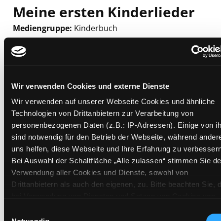
Meine ersten Kinderlieder
Mediengruppe:
Kinderbuch
Suche nach diesem Verfasser
Beschreibung ein-/ausblenden
Mehr Informationen ein-/ausblenden
Wir verwenden Cookies und externe Dienste
Wir verwenden auf unserer Webseite Cookies und ähnliche
Exemplare
Technologien von Drittanbietern zur Verarbeitung von
personenbezogenen Daten (z.B.: IP-Adressen). Einige von i
Zweigstelle:
Süd - Lauzilgasse
sind notwendig für den Betrieb der Webseite, während ander
uns helfen, diese Webseite und Ihre Erfahrung zu verbessern
Signatur:
JD.L MEI
Bei Auswahl der Schaltfläche „Alle zulassen“ stimmen Sie de
Standort 2:
Ausleihe
Verwendung aller Cookies und Dienste, sowohl von
Status:
Verfügbar
Drittanbietern als auch den eigenen, zu. Bitte beachten Sie, 
Vorbestellungen:
0
bei Verwendung von Diensten und Setzen von Cookies von
Drittanbietern, eine Verarbeitung in unsicheren Drittländern
Mediengruppe:
Kinderbuch
Einwilligungsauswahl
(Länder außerhalb des EWR ohne adäquates