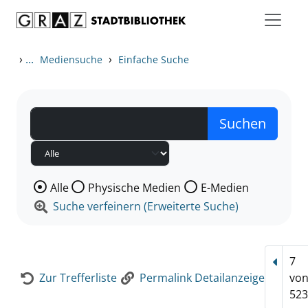
Zum Inhalt springen
Zur Detailanzeige springen
›
...
›
Mediensuche
Einfache Suche
Wählen Sie die Medienart nach der Sie suchen wollen
Alle
Physische Medien
E-Medien
Suche verfeinern (Erweiterte Suche)
7
Vorhe
Zur Trefferliste
Permalink Detailanzeige
vo
523