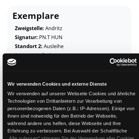
Exemplare
Zweigstelle:
Andritz
Signatur:
PN.T HUN
Standort 2:
Ausleihe
Status:
Verfügbar
Vorbestellungen:
0
Mediengruppe:
Sachbuch
Frist:
Wir verwenden Cookies und externe Dienste
Barcode:
1709SB02511
Wir verwenden auf unserer Webseite Cookies und ähnliche
Standort 3:
Technologien von Drittanbietern zur Verarbeitung von
personenbezogenen Daten (z.B.: IP-Adressen). Einige von
ihnen sind notwendig für den Betrieb der Webseite,
während andere uns helfen, diese Webseite und Ihre
Zweigstelle:
Nord - Geidorf
Erfahrung zu verbessern. Bei Auswahl der Schaltfläche
„Alle zulassen“ stimmen Sie der Verwendung aller Cookies