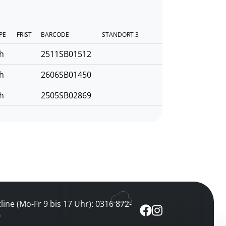
PE
FRIST
BARCODE
STANDORT 3
h
2511SB01512
h
2606SB01450
h
2505SB02869
line (Mo-Fr 9 bis 17 Uhr): 0316 872-
0