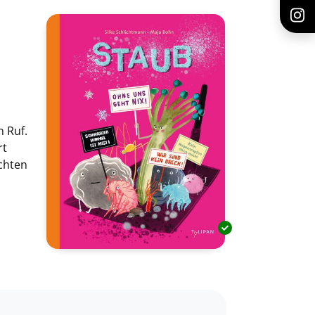
 Ruf.
rt
ichten