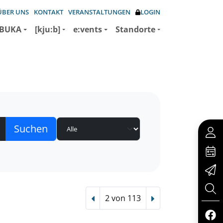
ÜBER UNS
KONTAKT
VERANSTALTUNGEN
LOGIN
BUKA
[kju:b]
e:vents
Standorte
2 von 113
Vorheriger Treffer
Nächster Treffer