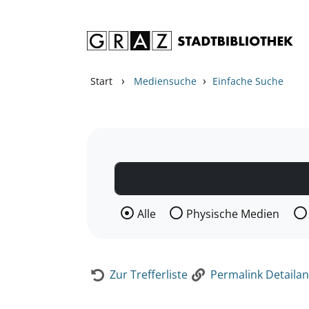
Zum Inhalt springen
Zur Detailanzeige springen
›
›
Start
Mediensuche
Einfache Suche
Wählen Sie die Medienart nach der Si
Alle
Physische Medien
Zur Trefferliste
Permalink Detailan