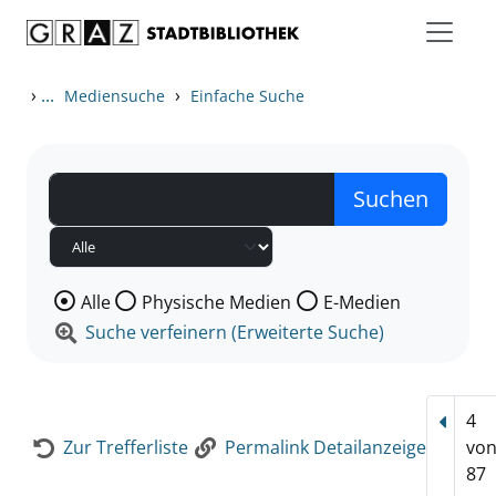
Zum Inhalt springen
Zur Detailanzeige springen
›
...
›
Mediensuche
Einfache Suche
Wählen Sie die Medienart nach der Sie suchen wollen
Alle
Physische Medien
E-Medien
Suche verfeinern (Erweiterte Suche)
4
Vorhe
Zur Trefferliste
Permalink Detailanzeige
vo
87