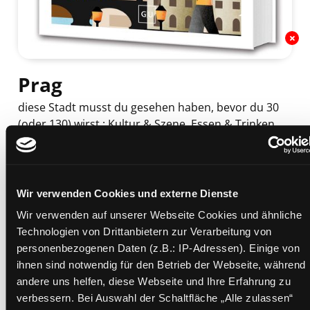
Prag
diese Stadt musst du gesehen haben, bevor du 30
(oder 130) wirst : Kultur & Szene, Essen & Trinken,
Shopping
Mediengruppe:
Sachbuch
Verfasser:
Suche nach diesem Verfasser
Parsa, Elke (Verfasser)
Wir verwenden Cookies und externe Dienste
Beschreibung ein-/ausblenden
Wir verwenden auf unserer Webseite Cookies und ähnliche
Technologien von Drittanbietern zur Verarbeitung von
Mehr Informationen ein-/ausblenden
personenbezogenen Daten (z.B.: IP-Adressen). Einige von
ihnen sind notwendig für den Betrieb der Webseite, während
andere uns helfen, diese Webseite und Ihre Erfahrung zu
Exemplare
verbessern. Bei Auswahl der Schaltfläche „Alle zulassen“