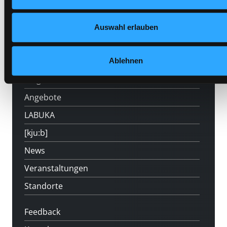
Auswahl erlauben
Hotline (Mo-Fr 9 bis 17 Uhr): 0316 872-
800
Ablehnen
Mitgliedschaft
Angebote
LABUKA
[kju:b]
News
Veranstaltungen
Standorte
Feedback