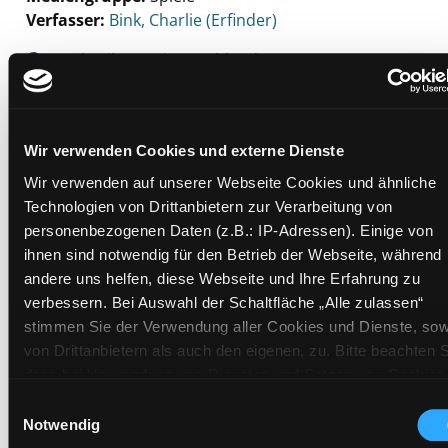
Verfasser:
Suche nach diesem Verfasser
Bink, Charlie (Erfinder)
Beschreibung ein-/ausblenden
Mehr Informationen ein-/ausblenden
Wir verwenden Cookies und externe Dienste
Wir verwenden auf unserer Webseite Cookies und ähnliche
Exemplare
Technologien von Drittanbietern zur Verarbeitung von
personenbezogenen Daten (z.B.: IP-Adressen). Einige von
Zweigstelle:
Süd - Lauzilgasse
ihnen sind notwendig für den Betrieb der Webseite, während
Signatur:
SI.BRR TRE
andere uns helfen, diese Webseite und Ihre Erfahrung zu
Standort 2:
Ausleihe
verbessern. Bei Auswahl der Schaltfläche „Alle zulassen“
stimmen Sie der Verwendung aller Cookies und Dienste, sow
Status:
Verfügbar
von Drittanbietern als auch den eigenen, zu. Bitte beachten S
Vorbestellungen:
0
dass bei Verwendung von Diensten und Setzen von Cookies
Mediengruppe:
Spiele
von Drittanbietern, eine Verarbeitung in unsicheren Drittlände
Einwilligungsauswahl
Frist:
(Länder außerhalb des EWR ohne adäquates
Notwendig
Barcode:
2407SB01651
Datenschutzniveau) stattfinden kann. In diesem Zusammen