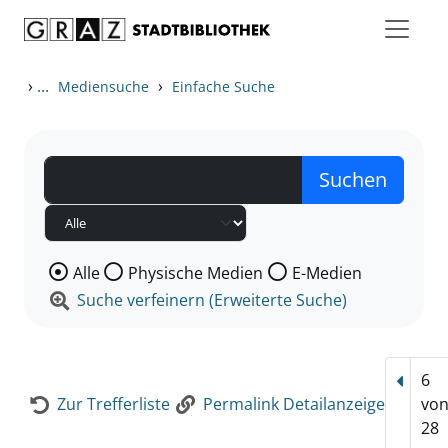
Zum Inhalt springen
Zur Detailanzeige springen
›
...
›
Mediensuche
Einfache Suche
Wählen Sie die Medienart nach der Sie suchen wollen
Alle
Physische Medien
E-Medien
Suche verfeinern (Erweiterte Suche)
6
Vorhe
Zur Trefferliste
Permalink Detailanzeige
vo
28