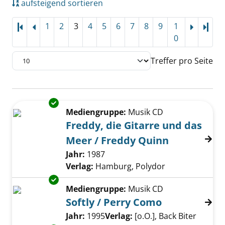
aufsteigend sortieren
1
2
3
4
5
6
7
8
9
1
Letz
0
Treffer pro Seite
Suchergebnis
Exemplar-Details von Freddy, die Gitarre un
Zu den Suchfiltern springen
Mediengruppe:
Musik CD
Freddy, die Gitarre und das
Meer / Freddy Quinn
Suche nach diesem Verfasser
Jahr:
1987
Verlag:
Hamburg, Polydor
Exemplar-Details von Softly / Perry Como an
Mediengruppe:
Musik CD
Softly / Perry Como
Suche nach diesem Verfasser
Jahr:
1995
Verlag:
[o.O.], Back Biter