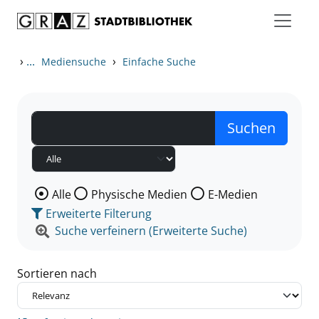
Zum Inhalt springen
Zu den Suchfiltern springen
Zur Trefferliste springen
›
...
›
Mediensuche
Einfache Suche
Wählen Sie die Medienart nach der Sie suchen wollen
Alle
Physische Medien
E-Medien
Erweiterte Filterung
Suche verfeinern (Erweiterte Suche)
Sortieren nach