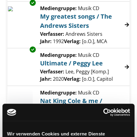
Exemplar-Details von My greatest songs / Th
Mediengruppe:
Musik CD
My greatest songs / The
Andrews Sisters
Verfasser:
Andrews Sisters
Suche nach di
Jahr:
1992
Verlag:
[o.O.], MCA
Exemplar-Details von Ultimate / Peggy Lee a
Mediengruppe:
Musik CD
Ultimate / Peggy Lee
Verfasser:
Lee, Peggy [Komp.]
Suche nach 
Jahr:
2020
Verlag:
[o.O.], Capitol
Mediengruppe:
Musik CD
Nat King Cole & me /
Gregory Porter
Exemplar-Details von Nat King Cole & me / G
Verfasser:
Porter, Cole [Komp.]
;
Torme, Mel [Komp.]
;
Kaempfert,
Bert [Komp.]
Suche nach diesem Verfasser
Wir verwenden Cookies und externe Dienste