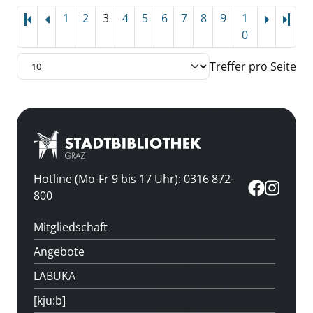
1
2
3
4
5
6
7
8
9
1
Letz
0
Treffer pro Seite
Hotline (Mo-Fr 9 bis 17 Uhr): 0316 872-
800
Mitgliedschaft
Angebote
LABUKA
[kju:b]