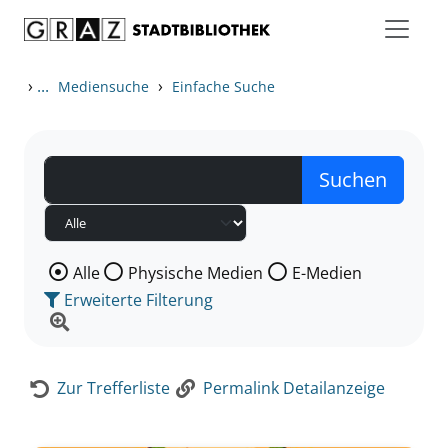
Zum Inhalt springen
Zur Detailanzeige springen
›
...
›
Mediensuche
Einfache Suche
Wählen Sie die Medienart nach der Sie suchen wollen
Alle
Physische Medien
E-Medien
Erweiterte Filterung
Zur Trefferliste
Permalink Detailanzeige