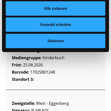
Footer unter „Cookies“ die gesetzte Zustimmung
Alle zulassen
jederzeit widerrufen und Ihre Einstellungen verändern.
Nähere Informationen finden Sie in unserer
Datenschutzerklärung
und in unserem
Impressum
.
Zweigstelle:
Gösting
Auswahl erlauben
Signatur:
JE.NP KOL
Standort 2:
Ausleihe
Ablehnen
Status:
Entliehen
Vorbestellungen:
0
Mediengruppe:
Kinderbuch
Frist:
25.08.2026
Barcode:
1702SB01248
Standort 3:
Zweigstelle:
West - Eggenberg
Signatur:
JE.NP KOL