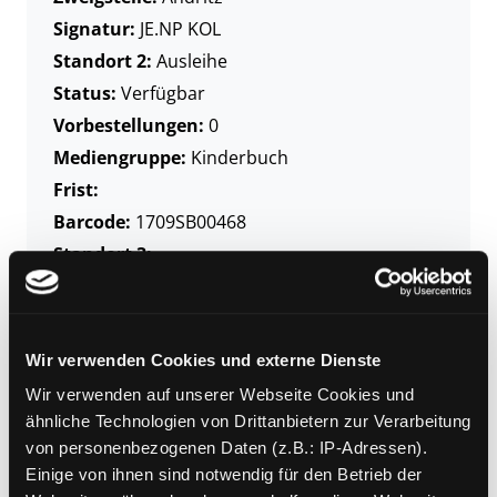
Signatur:
JE.NP KOL
Standort 2:
Ausleihe
Status:
Verfügbar
Vorbestellungen:
0
Mediengruppe:
Kinderbuch
Frist:
Barcode:
1709SB00468
Standort 3:
Zweigstelle:
Bücherbus
Wir verwenden Cookies und externe Dienste
Signatur:
JE.NP KOL
Wir verwenden auf unserer Webseite Cookies und
ähnliche Technologien von Drittanbietern zur Verarbeitung
Standort 2:
Depot Bücherbus
von personenbezogenen Daten (z.B.: IP-Adressen).
Status:
Verfügbar
Einige von ihnen sind notwendig für den Betrieb der
Vorbestellungen:
0