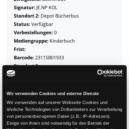
Signatur:
JE.NP KOL
Standort 2:
Depot Bücherbus
Status:
Verfügbar
Vorbestellungen:
0
Mediengruppe:
Kinderbuch
Frist:
Barcode:
2311SB01933
Standort 3:
Zweigstelle:
Bücherbus
Wir verwenden Cookies und externe Dienste
Signatur:
JE.NP KOL
Wir verwenden auf unserer Webseite Cookies und
ähnliche Technologien von Drittanbietern zur Verarbeitung
Standort 2:
Depot Bücherbus
von personenbezogenen Daten (z.B.: IP-Adressen).
Status:
Verfügbar
Einige von ihnen sind notwendig für den Betrieb der
Vorbestellungen:
0