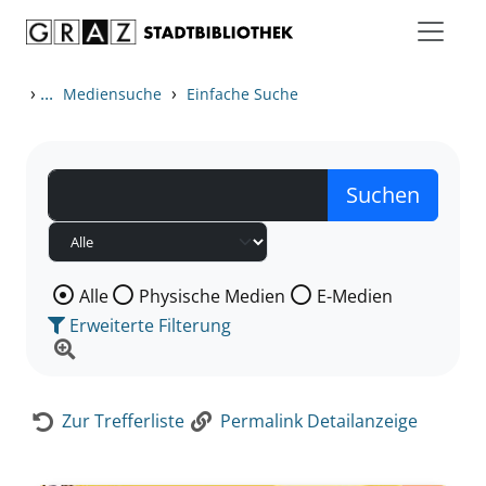
Zum Inhalt springen
Zur Detailanzeige springen
›
...
›
Mediensuche
Einfache Suche
Wählen Sie die Medienart nach der Sie suchen wollen
Alle
Physische Medien
E-Medien
Erweiterte Filterung
Zur Trefferliste
Permalink Detailanzeige