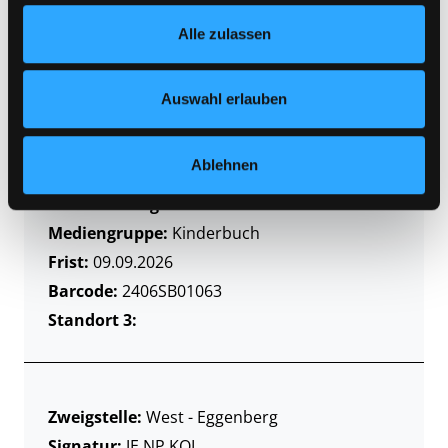
Footer unter „Cookies“ die gesetzte Zustimmung
Alle zulassen
jederzeit widerrufen und Ihre Einstellungen verändern.
Nähere Informationen finden Sie in unserer
Datenschutzerklärung
und in unserem
Impressum
.
Zweigstelle:
Ost - Schillerstraße
Auswahl erlauben
Signatur:
JE.NP KOL
Standort 2:
Ausleihe
Ablehnen
Status:
Entliehen
Vorbestellungen:
0
Mediengruppe:
Kinderbuch
Frist:
09.09.2026
Barcode:
2406SB01063
Standort 3:
Zweigstelle:
West - Eggenberg
Signatur:
JE.NP KOL