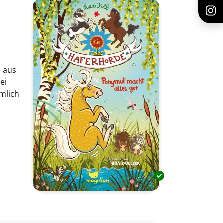
n aus
ei
emlich