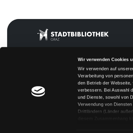
Wir verwenden Cookies u
Mitgliedschaft
Feedback
Wir verwenden auf unserer
Angebote
Kontakt
Verarbeitung von personen
LABUKA
Über uns
den Betrieb der Webseite,
verbessern. Bei Auswahl d
[kju:b]
Jobs
und Dienste, sowohl von Dr
News
Medienwunsch
Verwendung von Diensten u
Drittländern (Länder auße
Veranstaltungen
FAQs
diesem Zusammenhang könne
Standorte
Überweisungsdat
Eine Verarbeitung durch so
erteilen („Auswahl erlaube