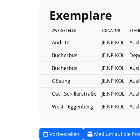
Exemplare
ZWEIGSTELLE
SIGNATUR
STAN
Andritz
JE.NP KOL
Ausl
Bücherbus
JE.NP KOL
Dep
Bücherbus
JE.NP KOL
Ausl
Gösting
JE.NP KOL
Ausl
Ost - Schillerstraße
JE.NP KOL
Ausl
West - Eggenberg
JE.NP KOL
Ausl
Vorbestellen
Medium auf die Pos