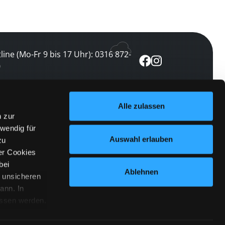
line (Mo-Fr 9 bis 17 Uhr): 0316 872-
0
ewsletter abonnieren
Alle zulassen
n zur
 keine Veranstaltung verpassen
wendig für
etzt abonnieren
Auswahl erlauben
zu
er Cookies
bei
Ablehnen
n unsicheren
ann. In
ossen werden.
Cookies
|
Impressum
|
Datenschutz
willigung
anmelden
 Punkt