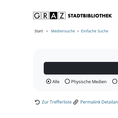
Zum Inhalt springen
Zur Detailanzeige springen
›
›
Start
Mediensuche
Einfache Suche
Wählen Sie die Medienart nach der Si
Alle
Physische Medien
Zur Trefferliste
Permalink Detailan