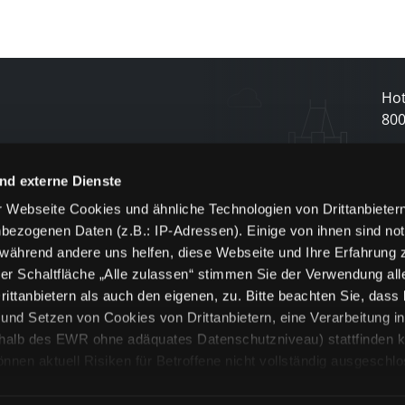
Hot
80
N
nd externe Dienste
 Webseite Cookies und ähnliche Technologien von Drittanbieter
und
bezogenen Daten (z.B.: IP-Adressen). Einige von ihnen sind not
j
 während andere uns helfen, diese Webseite und Ihre Erfahrung 
er Schaltfläche „Alle zulassen“ stimmen Sie der Verwendung all
ittanbietern als auch den eigenen, zu. Bitte beachten Sie, dass 
nd Setzen von Cookies von Drittanbietern, eine Verarbeitung i
rhalb des EWR ohne adäquates Datenschutzniveau) stattfinden k
n aktuell Risiken für Betroffene nicht vollständig ausgeschl
en
lche Cookies oder Dienste erfolgt nur, wenn Sie die jeweilige Ein
n“) oder auf die Schaltfläche „Alle zulassen“ klicken. Unter dem