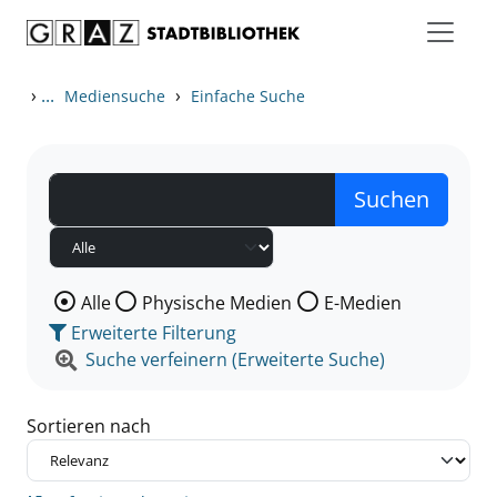
Zum Inhalt springen
Zu den Suchfiltern springen
Zur Trefferliste springen
›
...
›
Mediensuche
Einfache Suche
Wählen Sie die Medienart nach der Sie suchen wollen
Alle
Physische Medien
E-Medien
Erweiterte Filterung
Suche verfeinern (Erweiterte Suche)
Sortieren nach