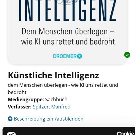
Künstliche Intelligenz
dem Menschen überlegen - wie KI uns rettet und
bedroht
Mediengruppe:
Sachbuch
Verfasser:
Suche nach diesem Verfasser
Spitzer, Manfred
Beschreibung ein-/ausblenden
Mehr Informationen ein-/ausblenden