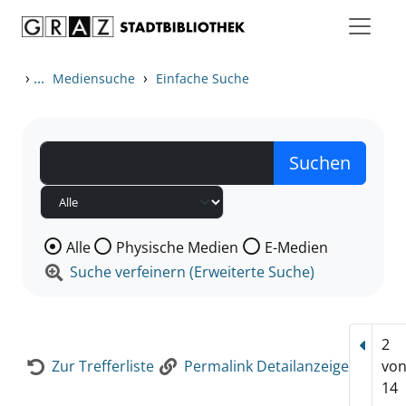
Zum Inhalt springen
Zur Detailanzeige springen
›
...
›
Mediensuche
Einfache Suche
Wählen Sie die Medienart nach der Sie suchen wollen
Alle
Physische Medien
E-Medien
Suche verfeinern (Erweiterte Suche)
2
Vorhe
Zur Trefferliste
Permalink Detailanzeige
vo
14