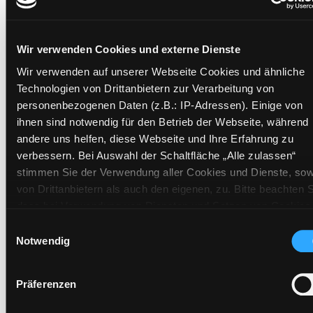
Wir verwenden Cookies und externe Dienste
Exemplare
Wir verwenden auf unserer Webseite Cookies und ähnliche
Technologien von Drittanbietern zur Verarbeitung von
Zweigstelle:
Nord - Geidorf
personenbezogenen Daten (z.B.: IP-Adressen). Einige von
Signatur:
NT.EAK SPI
ihnen sind notwendig für den Betrieb der Webseite, während
Standort 2:
Ausleihe
andere uns helfen, diese Webseite und Ihre Erfahrung zu
Status:
Entliehen
verbessern. Bei Auswahl der Schaltfläche „Alle zulassen“
Vorbestellungen:
0
stimmen Sie der Verwendung aller Cookies und Dienste, sow
von Drittanbietern als auch den eigenen, zu. Bitte beachten S
Mediengruppe:
Sachbuch
dass bei Verwendung von Diensten und Setzen von Cookies
Frist:
14.08.2026
von Drittanbietern, eine Verarbeitung in unsicheren Drittlände
Einwilligungsauswahl
Barcode:
2308SB03908
(Länder außerhalb des EWR ohne adäquates
Notwendig
Standort 3:
Datenschutzniveau) stattfinden kann. In diesem Zusammen
können aktuell Risiken für Betroffene nicht vollständig
Präferenzen
ausgeschlossen werden. Eine Verarbeitung durch solche
Cookies oder Dienste erfolgt nur, wenn Sie die jeweilige