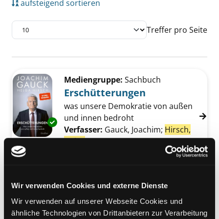
aufsteigend sortieren
Treffer pro Seite
Suchergebnis
Zu den Suchfiltern springen
Mediengruppe:
Sachbuch
Erschütterungen
was unsere Demokratie von außen
und innen bedroht
Exemplar-Details von Erschütterungen anzei
Verfasser:
Gauck, Joachim
;
Hirsch,
Helga
Suche nach diesem Verfasser
Jahr:
2023
Verlag:
München, Siedler
Mediengruppe:
Sachbuch
Toleranz: einfach schwer
Wir verwenden Cookies und externe Dienste
Verfasser:
Gauck, Joachim
;
Hirsch,
Wir verwenden auf unserer Webseite Cookies und
Helga
Suche nach diesem Verfasser
ähnliche Technologien von Drittanbietern zur Verarbeitung