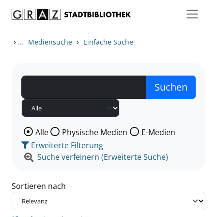
Zum Inhalt springen
Zu den Suchfiltern springen
Zur Trefferliste springen
›
...
›
Mediensuche
Einfache Suche
Wählen Sie die Medienart nach der Sie suchen wollen
Alle
Physische Medien
E-Medien
Erweiterte Filterung
Suche verfeinern (Erweiterte Suche)
Sortieren nach