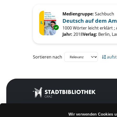
Suchergebnis
Zu den Suchfiltern springen
Mediengruppe:
Sachbuch
Deutsch auf dem Am
Exemplar-Details von Deutsch
1000 Wörter leicht erklärt ;
Suche nach diesem Verfass
Jahr:
2018
Verlag:
Berlin, L
Zu den Suchfiltern springen
Sortieren nach
aufst
Wir verwenden Cookies u
Mitgliedschaft
Feedback