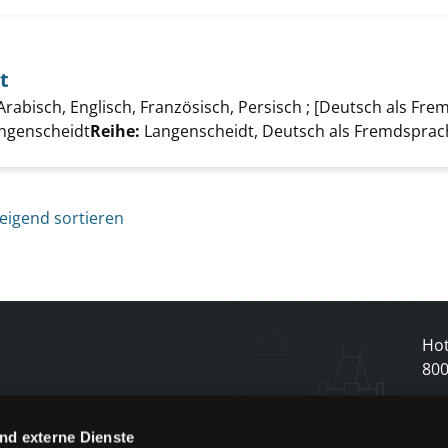
t
 auf dem Amt anzeigen
 Arabisch, Englisch, Französisch, Persisch ; [Deutsch als Fr
er
angenscheidt
Reihe:
Langenscheidt, Deutsch als Fremdsprac
eigend sortieren
Hot
80
N
nd externe Dienste