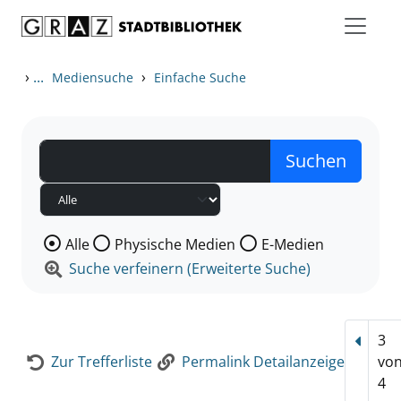
Zum Inhalt springen
Zur Detailanzeige springen
›
...
›
Mediensuche
Einfache Suche
Wählen Sie die Medienart nach der Sie suchen wollen
Alle
Physische Medien
E-Medien
Suche verfeinern (Erweiterte Suche)
3
Vorhe
Zur Trefferliste
Permalink Detailanzeige
vo
4