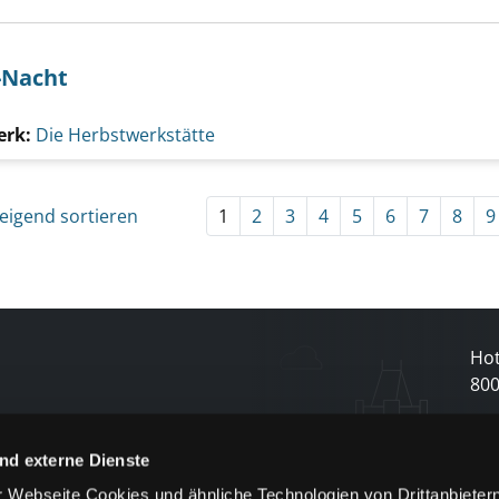
-Nacht
erk:
Die Herbstwerkstätte
eigend sortieren
1
2
3
4
5
6
7
8
9
Hot
80
N
nd externe Dienste
 Webseite Cookies und ähnliche Technologien von Drittanbieter