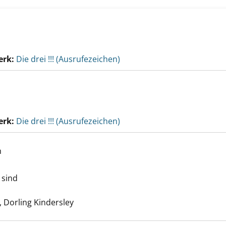
erk:
Die drei !!! (Ausrufezeichen)
erk:
Die drei !!! (Ausrufezeichen)
h
efährlich! anzeigen
 sind
Suche nach diesem Verfasser
 Dorling Kindersley