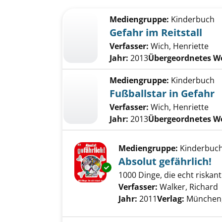
Suchergebnis
Zu den Suchfiltern springen
Mediengruppe:
Kinderbuch
Gefahr im Reitstall
Verfasser:
Wich, Henriette
Jahr:
2013
Übergeordnetes W
Mediengruppe:
Kinderbuch
Fußballstar in Gefahr
Verfasser:
Wich, Henriette
Jahr:
2013
Übergeordnetes W
Mediengruppe:
Kinderbuc
Absolut gefährlich!
Exemplar-Details von Absolut g
1000 Dinge, die echt riskant
Verfasser:
Walker, Richard
Jahr:
2011
Verlag:
München,