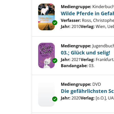
Mediengruppe:
Kinderbuc
Wilde Pferde in Gefa
Verfasser:
Ross, Christoph
Exemplar-Details von Wilde Pf
Jahr:
2010
Verlag:
Wien, Ue
Mediengruppe:
Jugendbuc
03.; Glück und selig!
Suche nach diesem Verfass
Jahr:
2021
Verlag:
Frankfurt
Exemplar-Details von 03.; Glück
Bandangabe:
03.
Mediengruppe:
DVD
Die gefährlichsten S
Suche nach diesem Verfass
Jahr:
2020
Verlag:
[o.O.], 
Exemplar-Details von Die gefä