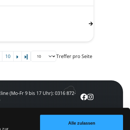
10
Treffer pro Seite
Letzte Seite
line (Mo-Fr 9 bis 17 Uhr): 0316 872-
0
ewsletter abonnieren
Alle zulassen
n zur