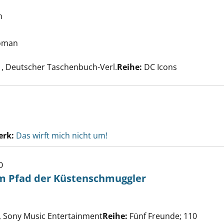
h
an anzeigen
Roman
che nach diesem Verfasser
, Deutscher Taschenbuch-Verl.
Reihe:
DC Icons
erk:
Das wirft mich nicht um!
D
m Pfad der Küstenschmuggler
eunde auf dem Pfad der Küstenschmuggler anzeigen
e nach diesem Verfasser
 Sony Music Entertainment
Reihe:
Fünf Freunde; 110