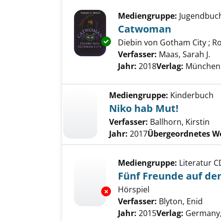
Mediengruppe:
Jugendbuc
Catwoman
Exemplar-Details von Catwom
Diebin von Gotham City ; 
Verfasser:
Maas, Sarah J.
Su
Jahr:
2018
Verlag:
München 
Mediengruppe:
Kinderbuch
Niko hab Mut!
Verfasser:
Ballhorn, Kirstin
Jahr:
2017
Übergeordnetes W
Mediengruppe:
Literatur C
Fünf Freunde auf de
Hörspiel
Exemplar-Details von Fünf Fr
Verfasser:
Blyton, Enid
Such
Jahr:
2015
Verlag:
Germany,