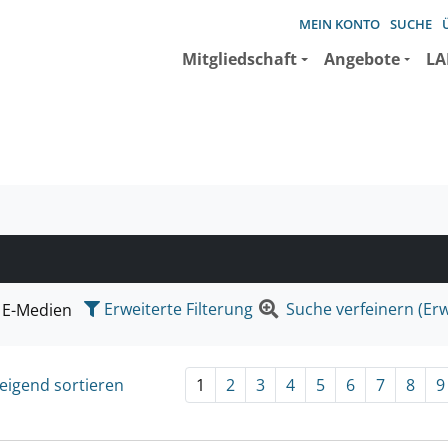
MEIN KONTO
SUCHE
Mitgliedschaft
Angebote
LA
e suchen wollen.
Erweiterte Filterung
Suche verfeinern (Erw
E-Medien
eigend sortieren
1
2
3
4
5
6
7
8
9