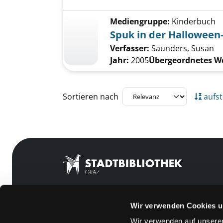
Mediengruppe:
Kinderbuch
Spuk in der Halloween
Verfasser:
Saunders, Susan
Jahr:
2005
Übergeordnetes W
Zu den Suchfiltern springen
Sortieren nach
aufst
Wir verwenden Cookies u
Mitgliedschaft
Feedback
Wir verwenden auf unserer