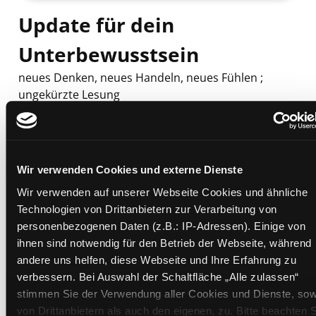
Update für dein
Unterbewusstsein
neues Denken, neues Handeln, neues Fühlen ;
ungekürzte Lesung
Mediengruppe:
Literatur CD
Verfasser:
Suche nach diesem Verfasser
Berlepsch, Thimon von
Beschreibung ein-/ausblenden
Wir verwenden Cookies und externe Dienste
Mehr Informationen ein-/ausblenden
Wir verwenden auf unserer Webseite Cookies und ähnliche
Technologien von Drittanbietern zur Verarbeitung von
personenbezogenen Daten (z.B.: IP-Adressen). Einige von
ihnen sind notwendig für den Betrieb der Webseite, während
Exemplare
andere uns helfen, diese Webseite und Ihre Erfahrung zu
verbessern. Bei Auswahl der Schaltfläche „Alle zulassen“
Zweigstelle:
Ost - Schillerstraße
stimmen Sie der Verwendung aller Cookies und Dienste, sow
Signatur:
TD.PP.Y BER
von Drittanbietern als auch den eigenen, zu. Bitte beachten S