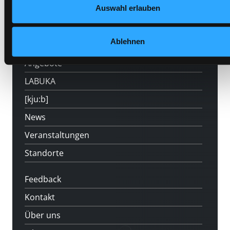
Auswahl erlauben
Hotline (Mo-Fr 9 bis 17 Uhr): 0316 872-
800
Ablehnen
Mitgliedschaft
Angebote
LABUKA
[kju:b]
News
Veranstaltungen
Standorte
Feedback
Kontakt
Über uns