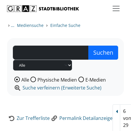
Zum Inhalt springen
Zur Detailanzeige springen
›
...
›
Mediensuche
Einfache Suche
Wählen Sie die Medienart nach der Sie suchen wollen
Alle
Physische Medien
E-Medien
Suche verfeinern (Erweiterte Suche)
6
Vorhe
Zur Trefferliste
Permalink Detailanzeige
vo
29