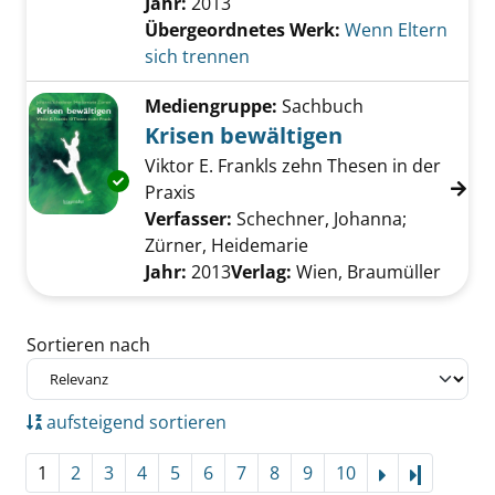
Jahr:
2013
Übergeordnetes Werk:
Wenn Eltern
sich trennen
Mediengruppe:
Sachbuch
Krisen bewältigen
Viktor E. Frankls zehn Thesen in der
Exemplar-Details von Krisen bewältigen anze
Praxis
Verfasser:
Schechner, Johanna
;
Zürner, Heidemarie
Suche nach diesem Ve
Jahr:
2013
Verlag:
Wien, Braumüller
Zu den Suchfiltern springen
Sortieren nach
aufsteigend sortieren
1
2
3
4
5
6
7
8
9
10
Letzte Se