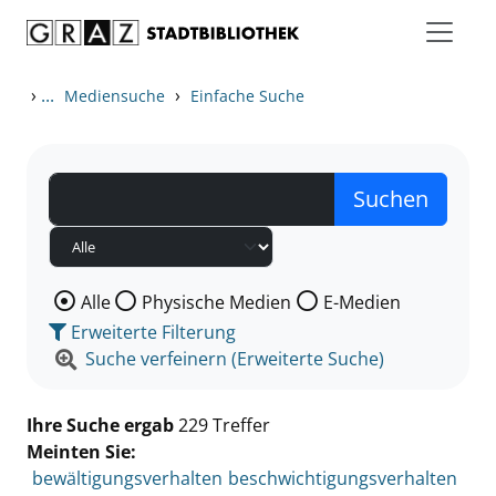
Zum Inhalt springen
Zu den Suchfiltern springen
Zur Trefferliste springen
›
...
›
Mediensuche
Einfache Suche
Wählen Sie die Medienart nach der Sie suchen wollen
Alle
Physische Medien
E-Medien
Erweiterte Filterung
Suche verfeinern (Erweiterte Suche)
Ihre Suche ergab
229 Treffer
Meinten Sie:
bewältigungsverhalten
beschwichtigungsverhalten