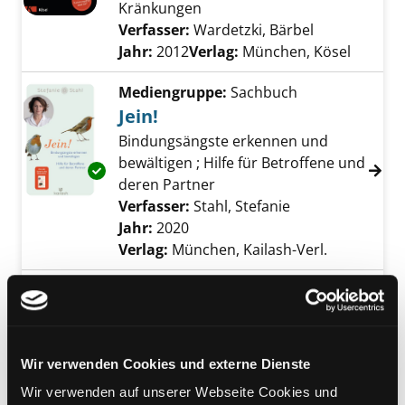
Kränkungen
Verfasser:
Wardetzki, Bärbel
Suche nach d
Jahr:
2012
Verlag:
München, Kösel
Mediengruppe:
Sachbuch
Jein!
Bindungsängste erkennen und
bewältigen ; Hilfe für Betroffene und
Exemplar-Details von Jein! anzeigen
deren Partner
Verfasser:
Stahl, Stefanie
Suche nach dies
Jahr:
2020
Verlag:
München, Kailash-Verl.
Mediengruppe:
Sachbuch
Jede Wunde lässt sich
heilen
Exemplar-Details von Jede Wunde lässt sich h
Wir verwenden Cookies und externe Dienste
wie wir emotionale Verletzungen
und Kränkungen der Vergangenheit
Wir verwenden auf unserer Webseite Cookies und