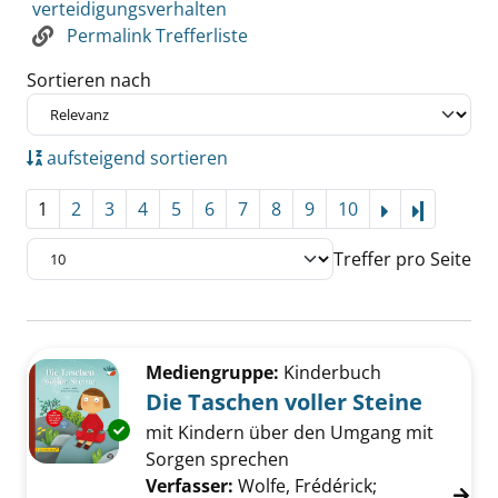
verteidigungsverhalten
Permalink Trefferliste
Sortieren nach
aufsteigend sortieren
1
2
3
4
5
6
7
8
9
10
Letzte Se
Treffer pro Seite
Suchergebnis
Zu den Suchfiltern springen
Mediengruppe:
Kinderbuch
Die Taschen voller Steine
Exemplar-Details von Die Taschen voller Stei
mit Kindern über den Umgang mit
Sorgen sprechen
Verfasser:
Wolfe, Frédérick
;