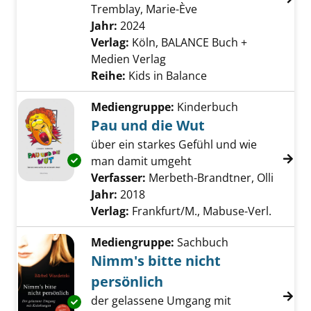
Tremblay, Marie-Ève
Suche nach diesem V
Jahr:
2024
Verlag:
Köln, BALANCE Buch +
Medien Verlag
Reihe:
Kids in Balance
Mediengruppe:
Kinderbuch
Pau und die Wut
über ein starkes Gefühl und wie
Exemplar-Details von Pau und die Wut anzei
man damit umgeht
Verfasser:
Merbeth-Brandtner, Olli
Suche 
Jahr:
2018
Verlag:
Frankfurt/M., Mabuse-Verl.
Mediengruppe:
Sachbuch
Nimm's bitte nicht
persönlich
der gelassene Umgang mit
Exemplar-Details von Nimm's bitte nicht per