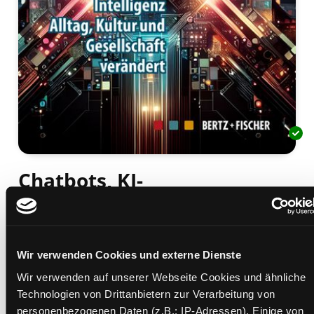
Chatbots, KI-
Bildgeneratoren und Co.
wie künstliche Intelligenz Alltag, Kultur und
Gesellschaft verändert
Wir verwenden Cookies und externe Dienste
Mediengruppe:
Sachbuch
Wir verwenden auf unserer Webseite Cookies und ähnliche
Verfasser:
Suche nach diesem Verfasser
Seeßlen, Georg (Verfasser)
Technologien von Drittanbietern zur Verarbeitung von
Beschreibung ein-/ausblenden
personenbezogenen Daten (z.B.: IP-Adressen). Einige von