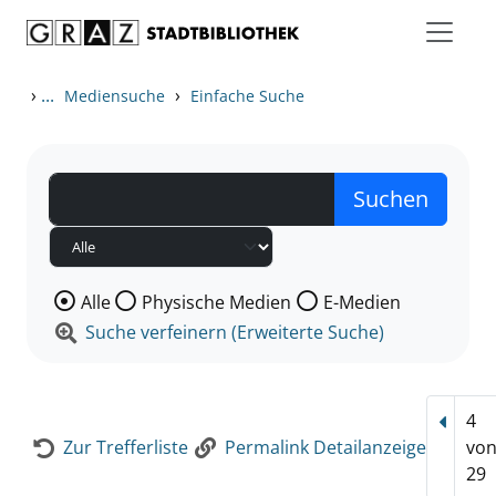
Zum Inhalt springen
Zur Detailanzeige springen
›
...
›
Mediensuche
Einfache Suche
Wählen Sie die Medienart nach der Sie suchen wollen
Alle
Physische Medien
E-Medien
Suche verfeinern (Erweiterte Suche)
4
Vorhe
Zur Trefferliste
Permalink Detailanzeige
vo
29