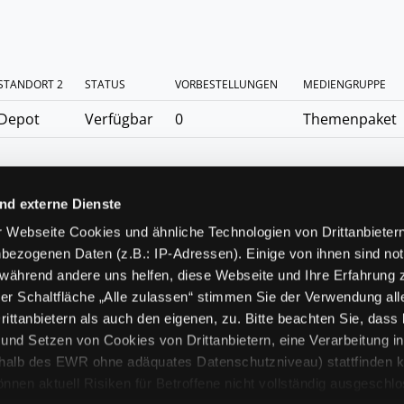
STANDORT 2
STATUS
VORBESTELLUNGEN
MEDIENGRUPPE
Depot
Verfügbar
0
Themenpaket
nd externe Dienste
 Webseite Cookies und ähnliche Technologien von Drittanbieter
bezogenen Daten (z.B.: IP-Adressen). Einige von ihnen sind not
 während andere uns helfen, diese Webseite und Ihre Erfahrung 
er Schaltfläche „Alle zulassen“ stimmen Sie der Verwendung all
Hot
ittanbietern als auch den eigenen, zu. Bitte beachten Sie, dass 
80
nd Setzen von Cookies von Drittanbietern, eine Verarbeitung i
rhalb des EWR ohne adäquates Datenschutzniveau) stattfinden k
n aktuell Risiken für Betroffene nicht vollständig ausgeschl
N