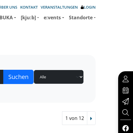
ÜBER UNS
KONTAKT
VERANSTALTUNGEN
LOGIN
BUKA
[kju:b]
e:vents
Standorte
1 von 12
Nächster Treffer