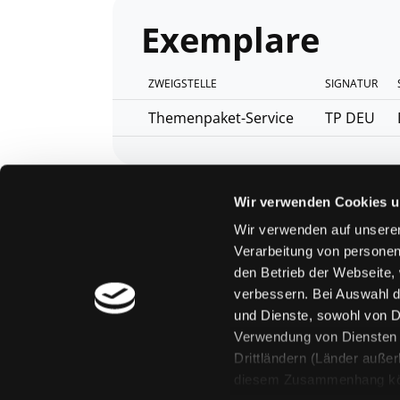
Exemplare
ZWEIGSTELLE
SIGNATUR
Themenpaket-Service
TP DEU
Vorbestellen
Wir verwenden Cookies u
Wir verwenden auf unserer
Verarbeitung von personen
den Betrieb der Webseite,
verbessern. Bei Auswahl d
und Dienste, sowohl von Dr
Verwendung von Diensten u
Drittländern (Länder auße
diesem Zusammenhang könne
Mitgliedschaft
Feedback