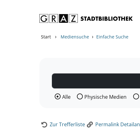
Zum Inhalt springen
Zur Detailanzeige springen
›
›
Start
Mediensuche
Einfache Suche
Wählen Sie die Medienart nach der Si
Alle
Physische Medien
Zur Trefferliste
Permalink Detailan